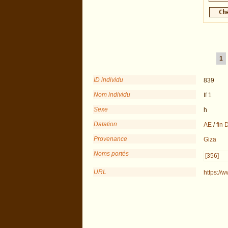
1
ID individu
839
Nom individu
If 1
Sexe
h
Datation
AE
/
fin 
Provenance
Giza
Noms portés
[356]
URL
https://