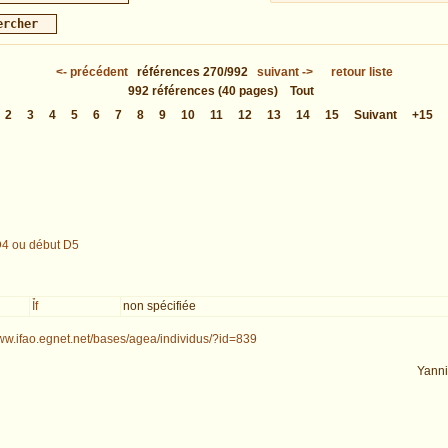
<-
précédent
références
270/992
suivant
->
retour liste
992
références
(40 pages)
Tout
2
3
4
5
6
7
8
9
10
11
12
13
14
15
Suivant
+15
D4 ou début D5
Ỉf
non spécifiée
www.ifao.egnet.net/bases/agea/individus/?id=839
Yann