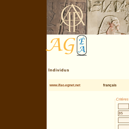
Individus
www.ifao.egnet.net
français
Critère