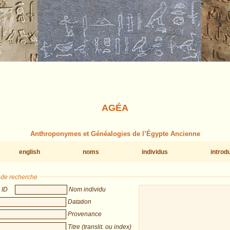
AGÉA
Anthroponymes et Généalogies de l’Égypte Ancienne
english
noms
individus
introd
s de recherche
ID
Nom individu
Datation
Provenance
Titre (translit. ou index)