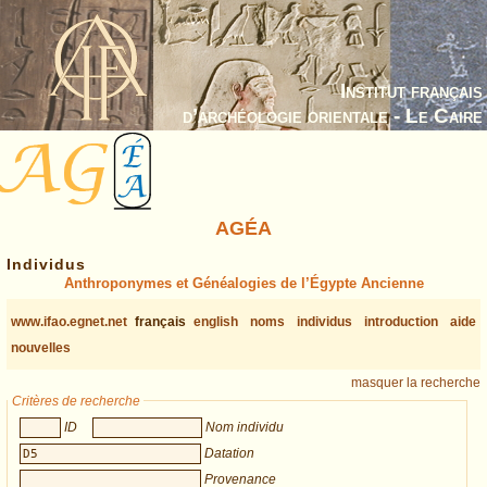
Institut français
d’archéologie orientale - Le Caire
AGÉA
Individus
Anthroponymes et Généalogies de l’Égypte Ancienne
www.ifao.egnet.net
français
english
noms
individus
introduction
aide
nouvelles
masquer la recherche
Critères de recherche
ID
Nom individu
Datation
Provenance