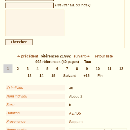
Titre (translit. ou index)
<-
précédent
références
21/992
suivant
->
retour liste
992
références
(40 pages)
Tout
1
2
3
4
5
6
7
8
9
10
11
12
13
14
15
Suivant
+15
Fin
ID individu
48
Nom individu
Abdou 2
Sexe
h
Datation
AE
/
D5
Provenance
Saqqara
Noms portés