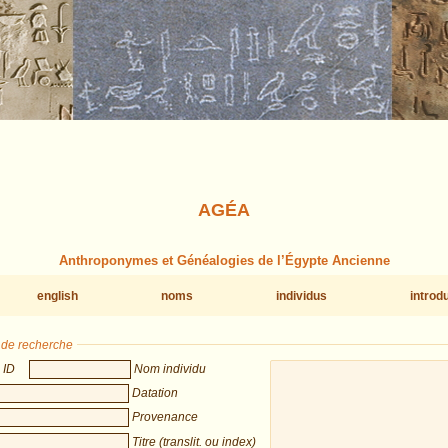
AGÉA
Anthroponymes et Généalogies de l’Égypte Ancienne
english
noms
individus
introd
s de recherche
ID
Nom individu
Datation
Provenance
Titre (translit. ou index)