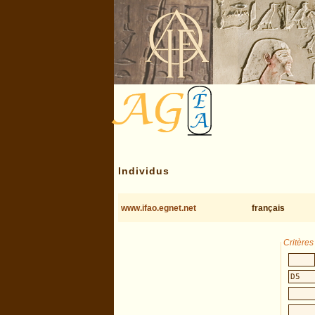
Individus
www.ifao.egnet.net
français
Critère