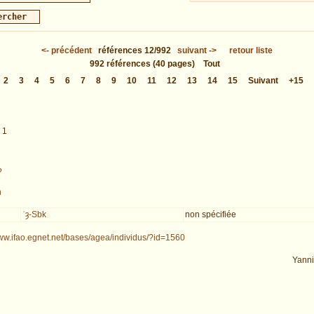
<-
précédent
références
12/992
suivant
->
retour liste
992
références
(40 pages)
Tout
2
3
4
5
6
7
8
9
10
11
12
13
14
15
Suivant
+15
 1
?
n
ʿȝ-Sbk
non spécifiée
www.ifao.egnet.net/bases/agea/individus/?id=1560
Yann