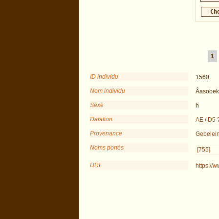
1
ID individu
1560
Nom individu
Âasobek
Sexe
h
Datation
AE
/
D5 
Provenance
Gebelei
Noms portés
[755]
URL
https://