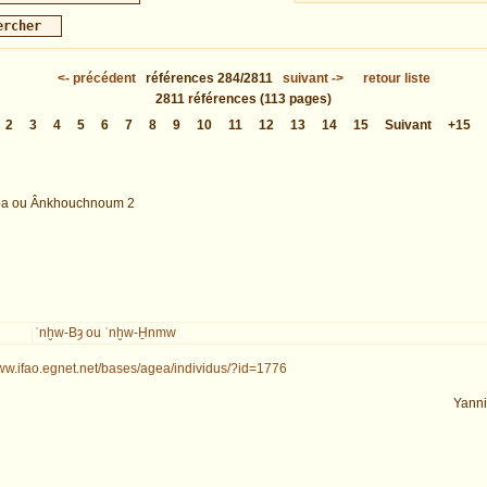
<-
précédent
références
284/2811
suivant
->
retour liste
2811
références
(113 pages)
2
3
4
5
6
7
8
9
10
11
12
13
14
15
Suivant
+15
a ou Ânkhouchnoum 2
ʿnḫw-Bȝ ou ʿnḫw-H̱nmw
www.ifao.egnet.net/bases/agea/individus/?id=1776
Yann