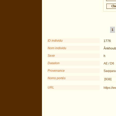
1
ID individu
1776
Nom individu
Ânkhoub
Sexe
h
Datation
AE
/
D6
Provenance
Saqqara
Noms portés
[938]
URL
https://