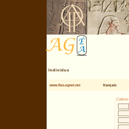
Individus
www.ifao.egnet.net
français
Critère