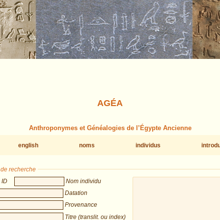
AGÉA
Anthroponymes et Généalogies de l’Égypte Ancienne
english
noms
individus
introd
s de recherche
ID
Nom individu
Datation
Provenance
Titre (translit. ou index)