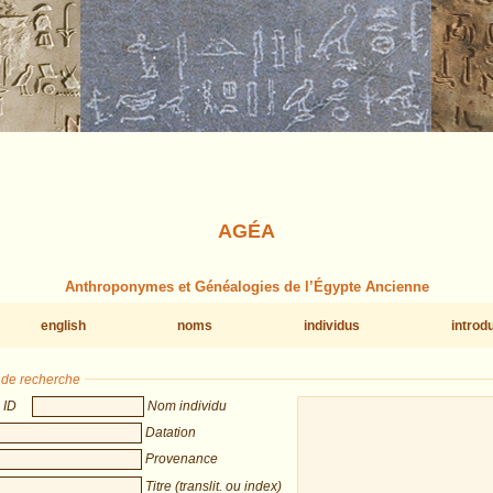
AGÉA
Anthroponymes et Généalogies de l’Égypte Ancienne
english
noms
individus
introd
s de recherche
ID
Nom individu
Datation
Provenance
Titre (translit. ou index)