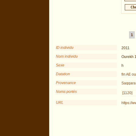
1
ID individu
2011
Nom individu
Ourekh 
Sexe
h
Datation
fin AE o
Provenance
Saqqara
Noms portés
[1120]
URL
https://