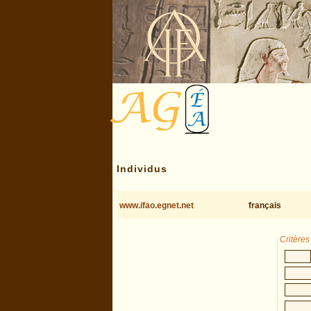
Individus
www.ifao.egnet.net
français
Critère