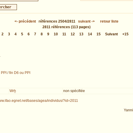
<-
précédent
références
2504/2811
suivant
->
retour liste
2811
références
(113 pages)
2
3
4
5
6
7
8
9
10
11
12
13
14
15
Suivant
+15
1
u PPI
/
fin D6 ou PPI
Wrḫ
non spécifiée
www.ifao.egnet.net/bases/agea/individus/?id=2011
Yann