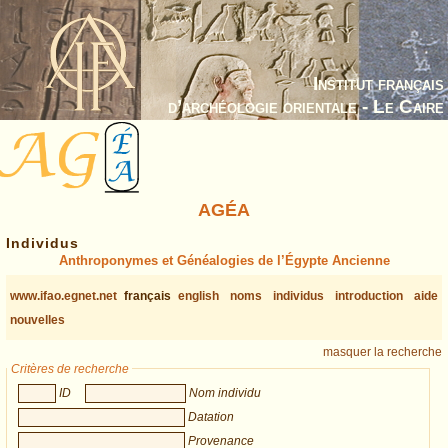
Institut français
d’archéologie orientale - Le Caire
AGÉA
Individus
Anthroponymes et Généalogies de l’Égypte Ancienne
www.ifao.egnet.net
français
english
noms
individus
introduction
aide
nouvelles
masquer la recherche
Critères de recherche
ID
Nom individu
Datation
Provenance