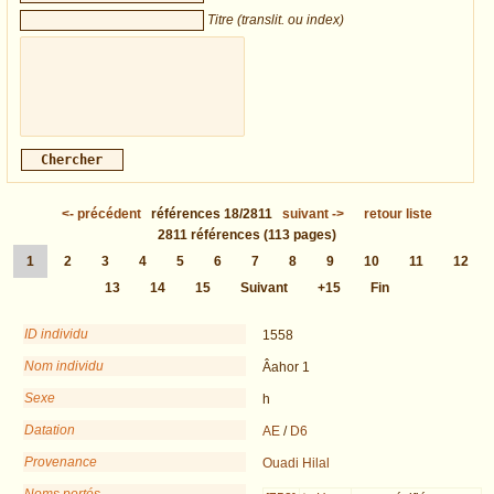
Titre (translit. ou index)
<-
précédent
références
18/2811
suivant
->
retour liste
2811
références
(113 pages)
1
2
3
4
5
6
7
8
9
10
11
12
13
14
15
Suivant
+15
Fin
ID individu
1558
Nom individu
Âahor 1
Sexe
h
Datation
AE
/
D6
Provenance
Ouadi Hilal
Noms portés