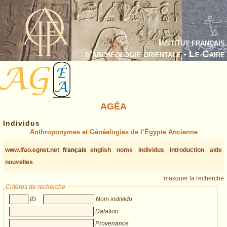
Institut français
d’archéologie orientale - Le Caire
AGÉA
Individus
Anthroponymes et Généalogies de l’Égypte Ancienne
www.ifao.egnet.net
français
english
noms
individus
introduction
aide
nouvelles
masquer la recherche
Critères de recherche
ID
Nom individu
Datation
Provenance