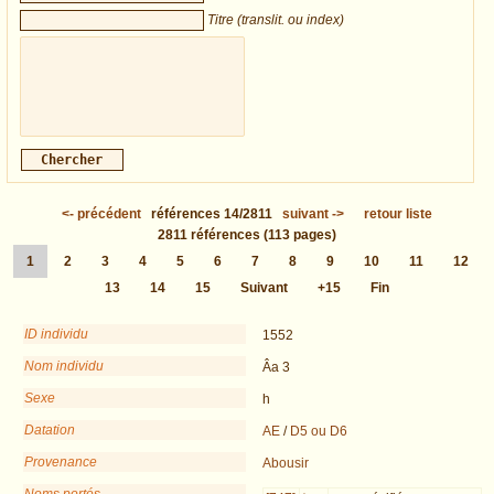
Titre (translit. ou index)
<-
précédent
références
14/2811
suivant
->
retour liste
2811
références
(113 pages)
1
2
3
4
5
6
7
8
9
10
11
12
13
14
15
Suivant
+15
Fin
ID individu
1552
Nom individu
Âa 3
Sexe
h
Datation
AE
/
D5 ou D6
Provenance
Abousir
Noms portés