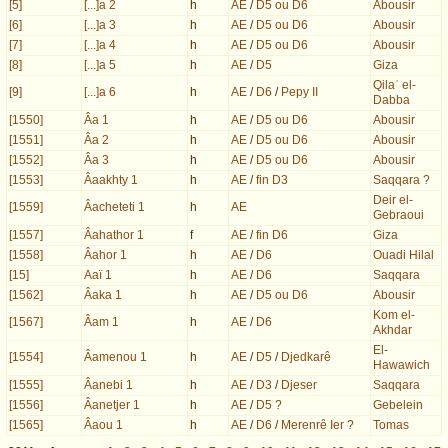
[5]
[...]a 2
h
AE
/
D5 ou D6
Abousir
[6]
[...]a 3
h
AE
/
D5 ou D6
Abousir
[7]
[...]a 4
h
AE
/
D5 ou D6
Abousir
[8]
[...]a 5
h
AE
/
D5
Giza
Qilaʿ el-
[9]
[...]a 6
h
AE
/
D6
/
Pepy II
Dabba
[1550]
Âa 1
h
AE
/
D5 ou D6
Abousir
[1551]
Âa 2
h
AE
/
D5 ou D6
Abousir
[1552]
Âa 3
h
AE
/
D5 ou D6
Abousir
[1553]
Âaakhty 1
h
AE
/
fin D3
Saqqara ?
Deir el-
[1559]
Âacheteti 1
h
AE
Gebraoui
[1557]
Âahathor 1
f
AE
/
fin D6
Giza
[1558]
Âahor 1
h
AE
/
D6
Ouadi Hilal
[15]
Aaï 1
h
AE
/
D6
Saqqara
[1562]
Âaka 1
h
AE
/
D5 ou D6
Abousir
Kom el-
[1567]
Âam 1
h
AE
/
D6
Akhdar
El-
[1554]
Âamenou 1
h
AE
/
D5
/
Djedkarê
Hawawich
[1555]
Âanebi 1
h
AE
/
D3
/
Djeser
Saqqara
[1556]
Âanetjer 1
h
AE
/
D5 ?
Gebelein
[1565]
Âaou 1
h
AE
/
D6
/
Merenrê Ier ?
Tomas