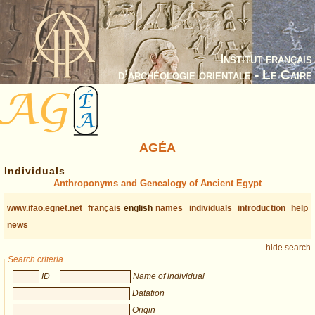
Institut français
d’archéologie orientale - Le Caire
AGÉA
Individuals
Anthroponyms and Genealogy of Ancient Egypt
www.ifao.egnet.net
français
english
names
individuals
introduction
help
news
hide search
Search criteria
ID
Name of individual
Datation
Origin