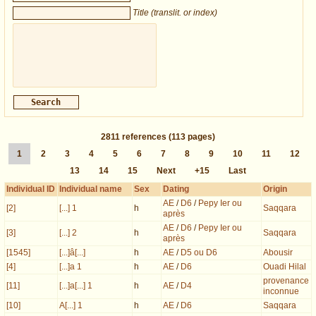
Title (translit. or index)
2811
references
(113 pages)
1
2
3
4
5
6
7
8
9
10
11
12
13
14
15
Next
+15
Last
Individual ID
Individual name
Sex
Dating
Origin
AE
/
D6
/
Pepy Ier ou
[2]
[...] 1
h
Saqqara
après
AE
/
D6
/
Pepy Ier ou
[3]
[...] 2
h
Saqqara
après
[1545]
[...]â[...]
h
AE
/
D5 ou D6
Abousir
[4]
[...]a 1
h
AE
/
D6
Ouadi Hilal
provenance
[11]
[...]a[...] 1
h
AE
/
D4
inconnue
[10]
A[...] 1
h
AE
/
D6
Saqqara