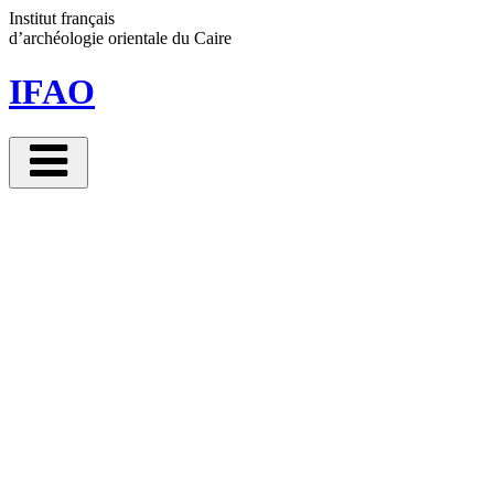
Panneau de gestion des cookies
Institut français
d’archéologie orientale
du Caire
IFAO