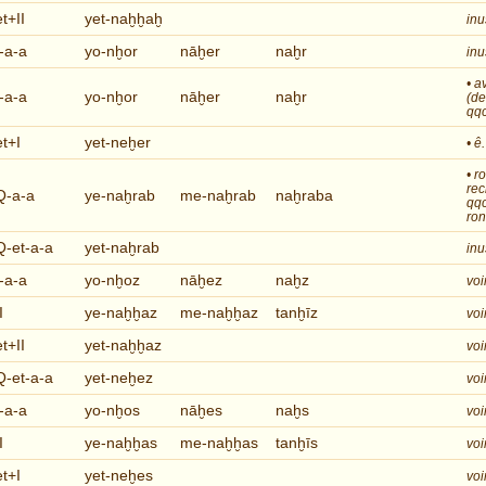
et+II
yet-naḫḫaḫ
inu
I-a-a
yo-nḫor
nāḫer
naḫr
inu
• a
I-a-a
yo-nḫor
nāḫer
naḫr
(de
qqc
et+I
yet-neḫer
• ê
• r
rec
Q-a-a
ye-naḫrab
me-naḫrab
naḫraba
qqc
ro
Q-et-a-a
yet-naḫrab
inu
I-a-a
yo-nḫoz
nāḫez
naḫz
I
ye-naḫḫaz
me-naḫḫaz
tanḫīz
et+II
yet-naḫḫaz
Q-et-a-a
yet-neḫez
I-a-a
yo-nḫos
nāḫes
naḫs
I
ye-naḫḫas
me-naḫḫas
tanḫīs
et+I
yet-neḫes