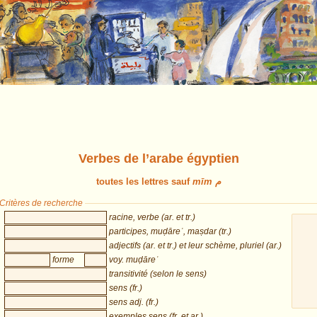
Verbes de l’arabe égyptien
toutes les lettres sauf
mīm م
Critères de recherche
racine, verbe (ar. et tr.)
participes, muḍāreʿ, maṣdar (tr.)
adjectifs (ar. et tr.) et leur schème, pluriel (ar.)
forme
voy. muḍāreʿ
transitivité (selon le sens)
sens (fr.)
sens adj. (fr.)
exemples sens (fr. et ar.)