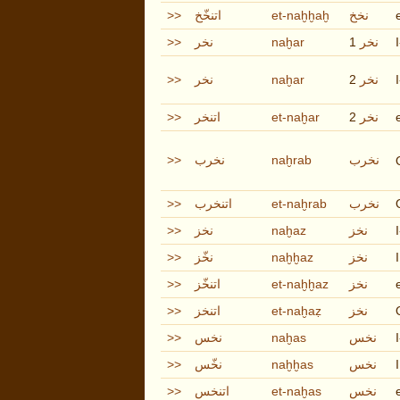
>>
اتنخّخ
et-naḫḫaḫ
نخخ
>>
نخر
naḫar
1
نخر
>>
نخر
naḫar
2
نخر
>>
اتنخر
et-naḫar
2
نخر
>>
نخرب
naḫrab
نخرب
>>
اتنخرب
et-naḫrab
نخرب
>>
نخز
naḫaz
نخز
>>
نخّز
naḫḫaz
نخز
I
>>
اتنخّز
et-naḫḫaz
نخز
>>
اتنخز
et-naḫaẓ
نخز
>>
نخس
naḫas
نخس
>>
نخّس
naḫḫas
نخس
I
>>
اتنخس
et-naḫas
نخس