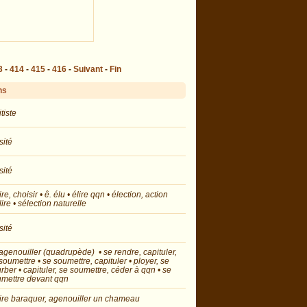
3
-
414
-
415
-
416
-
Suivant
-
Fin
ns
itiste
sité
sité
lire, choisir • ê. élu • élire qqn • élection, action
lire • sélection naturelle
sité
’agenouiller (quadrupède) • se rendre, capituler,
soumettre • se soumettre, capituler • ployer, se
rber • capituler, se soumettre, céder à qqn • se
mettre devant qqn
aire baraquer, agenouiller un chameau