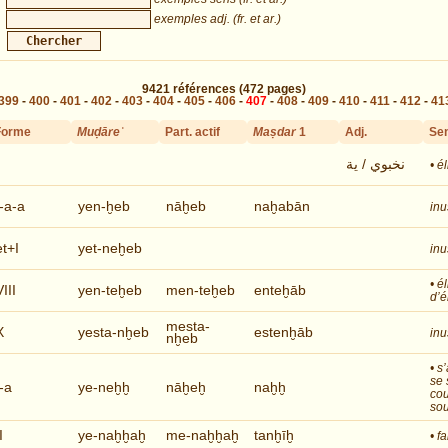
exemples adj. (fr. et ar.)
9421
références
(472 pages)
399
-
400
-
401
-
402
-
403
-
404
-
405
-
406
-
407
-
408
-
409
-
410
-
411
-
412
-
41
Forme
Muḍāreʿ
Part. actif
Maṣdar
1
Adj.
Se
نخبوي / ية
• él
I-a-a
yen-ḫeb
nāḫeb
naḫabān
inu
et+I
yet-neḫeb
inu
• é
VIII
yen-teḫeb
men-teḫeb
enteḫāb
d’é
mesta-
X
yesta-nḫeb
estenḫāb
inu
nḫeb
• s
se 
I-a
ye-neḫḫ
nāḫeḫ
naḫḫ
cou
sou
I
ye-naḫḫaḫ
me-naḫḫaḫ
tanḫīḫ
• f