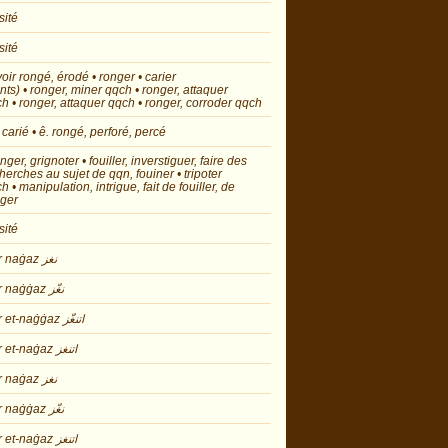
sité
sité
voir rongé, érodé • ronger • carier
nts) • ronger, miner qqch • ronger, attaquer
h • ronger, attaquer qqch • ronger, corroder qqch
. carié • ê. rongé, perforé, percé
onger, grignoter • fouiller, inverstiguer, faire des
herches au sujet de qqn, fouiner • tripoter
h • manipulation, intrigue, fait de fouiller, de
nger
sité
voir naġaz نغز
voir naġġaz نغّز
voir et-naġġaz اتنغّز
voir et-naġaz اتنغز
voir naġaz نغز
voir naġġaz نغّز
voir et-naġaz اتنغز