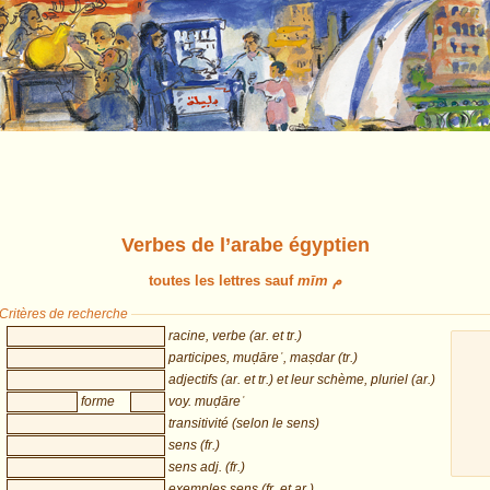
Verbes de l’arabe égyptien
toutes les lettres sauf
mīm م
Critères de recherche
racine, verbe (ar. et tr.)
participes, muḍāreʿ, maṣdar (tr.)
adjectifs (ar. et tr.) et leur schème, pluriel (ar.)
forme
voy. muḍāreʿ
transitivité (selon le sens)
sens (fr.)
sens adj. (fr.)
exemples sens (fr. et ar.)