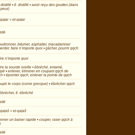
. distillé • ê. distillé • avoir reçu des gouttes (dans
 yeux)
qaṭar = et-qaṭar
sité
oudronner, bitumer, asphalter, macadamiser
erder, faire n’importe quoi • gâcher, pourrir qqch
aire n’importe quoi
aire la sourde oreille • ébréché, entamé,
pé • enlever, éliminer en coupant qqch de
h • épointer qqch, enlever la pointe de qqch
oupé le corps (corne grecque) • ébrécher qqch
’ébrécher, ê. ébréché
sité
qaṭaš = et-qaṭaš
onner un baiser rapide • couper, raser qqch à
n
sité