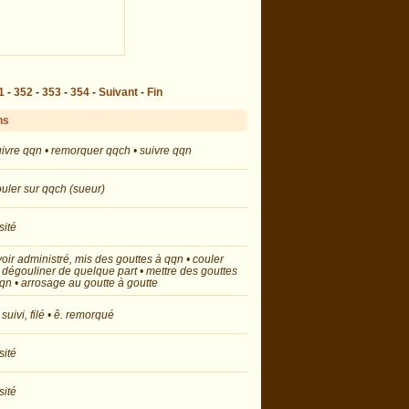
1
-
352
-
353
-
354
-
Suivant
-
Fin
ns
uivre qqn • remorquer qqch • suivre qqn
ouler sur qqch (sueur)
sité
voir administré, mis des gouttes à qqn • couler
 dégouliner de quelque part • mettre des gouttes
qn • arrosage au goutte à goutte
. suivi, filé • ê. remorqué
sité
sité