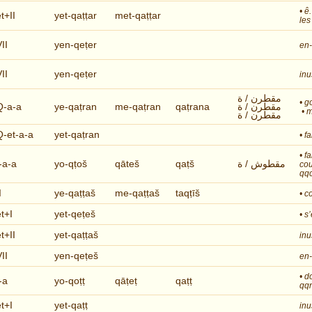
• ê
t+II
yet-qaṭṭar
met-qaṭṭar
les
II
yen-qeṭer
en-
II
yen-qeṭer
inu
مقطرن / ة
• g
Q-a-a
ye-qaṭran
me-qaṭran
qaṭrana
مقطرن / ة
• m
مقطرن / ة
Q-et-a-a
yet-qaṭran
• f
• f
I-a-a
yo-qṭoš
qāteš
qaṭš
مقطوش / ة
cou
qqc
I
ye-qaṭṭaš
me-qaṭṭaš
taqṭīš
• c
et+I
yet-qeṭeš
• s
t+II
yet-qaṭṭaš
inu
II
yen-qeṭeš
en-
• d
-a
yo-qoṭṭ
qāṭeṭ
qaṭṭ
qq
et+I
yet-qaṭṭ
inu