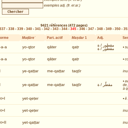
exemples adj. (fr. et ar.)
9421
références
(472 pages)
337
-
338
-
339
-
340
-
341
-
342
-
343
-
344
-
345
-
346
-
347
-
348
-
349
-
350
-
35
Forme
Muḍāreʿ
Part. actif
Maṣdar
1
Adj.
Se
مقطور / ة
I-a-a
yo-qṭor
qāter
qaṭr
• s
مقطور / ة
I-a-a
yo-qṭor
qāṭer
qaṭr
• c
I
ye-qaṭṭar
me-qaṭṭar
taqṭīr
inu
• a
I
ye-qaṭṭar
me-qaṭṭar
taqṭīr
مقطّر / ة
de,
à q
et+I
yet-qeṭer
• ê
et+I
yet-qeṭer
inu
t+II
yet-qaṭṭar
inu