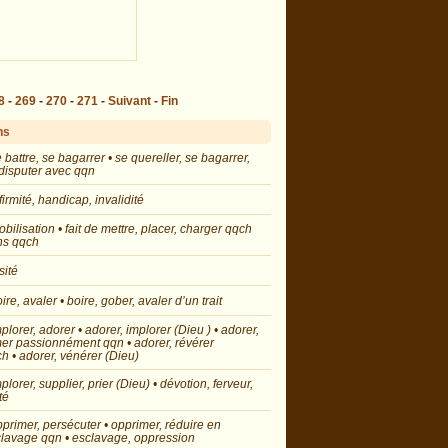
8
-
269
-
270
-
271
-
Suivant
-
Fin
ns
e battre, se bagarrer • se quereller, se bagarrer,
disputer avec qqn
nfirmité, handicap, invalidité
obilisation • fait de mettre, placer, charger qqch
ns qqch
sité
oire, avaler • boire, gober, avaler d’un trait
mplorer, adorer • adorer, implorer (Dieu ) • adorer,
er passionnément qqn • adorer, révérer
h • adorer, vénérer (Dieu)
mplorer, supplier, prier (Dieu) • dévotion, ferveur,
té
pprimer, persécuter • opprimer, réduire en
lavage qqn • esclavage, oppression