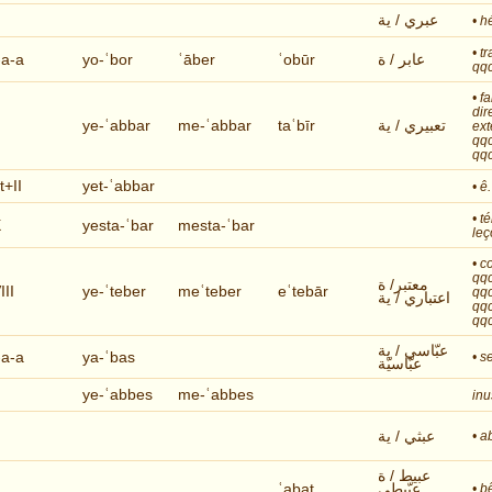
عبري / ية
• h
• t
-a-a
yo-ʿbor
ʿāber
ʿobūr
عابر / ة
qqc
• f
dir
I
ye-ʿabbar
me-ʿabbar
taʿbīr
تعبيري / ية
ext
qqc
qqc
t+II
yet-ʿabbar
• ê
• t
X
yesta-ʿbar
mesta-ʿbar
leç
• c
qqc
معتبر/ ة
III
ye-ʿteber
meʿteber
eʿtebār
qqc
اعتباري / ية
qqc
qqc
عبّاسي / ية
-a-a
ya-ʿbas
• s
عبّاسيّة
I
ye-ʿabbes
me-ʿabbes
inu
عبثي / ية
• a
عبيط / ة
ʿabaṭ
عبّيطي
• b