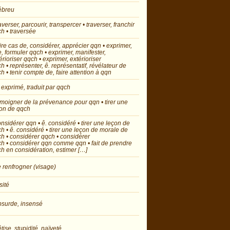
ébreu
raverser, parcourir, transpercer • traverser, franchir
h • traversée
aire cas de, considérer, apprécier qqn • exprimer,
e, formuler qqch • exprimer, manifester,
érioriser qqch • exprimer, extérioriser
h • représenter, ê. représentatif, révélateur de
h • tenir compte de, faire attention à qqn
. exprimé, traduit par qqch
émoigner de la prévenance pour qqn • tirer une
on de qqch
onsidérer qqn • ê. considéré • tirer une leçon de
h • ê. considéré • tirer une leçon de morale de
h • considérer qqch • considérer
h • considérer qqn comme qqn • fait de prendre
h en considération, estimer […]
e renfrogner (visage)
sité
bsurde, insensé
êtise, stupidité, naïveté