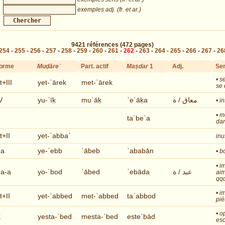
exemples adj. (fr. et ar.)
9421
références
(472 pages)
254
-
255
-
256
-
257
-
258
-
259
-
260
-
261
-
262
-
263
-
264
-
265
-
266
-
267
-
26
orme
Muḍāreʿ
Part. actif
Maṣdar
1
Adj.
Se
• s
t+III
yet-ʿārek
met-ʿārek
se 
V
yu-ʿīḳ
muʿāḳ
ʾeʿāḳa
معاق / ة
• i
• m
I
taʿbeʾa
da
t+II
yet-ʿabbaʾ
inu
-a
ye-ʿebb
ʿābeb
ʿababān
• b
• i
-a-a
yo-ʿbod
ʿābed
ʿebāda
عبد / ة
aim
qqc
• i
t+II
yet-ʿabbed
met-ʿabbed
taʿabbod
pié
• o
X
yesta-ʿbed
mesta-ʿbed
esteʿbād
esc