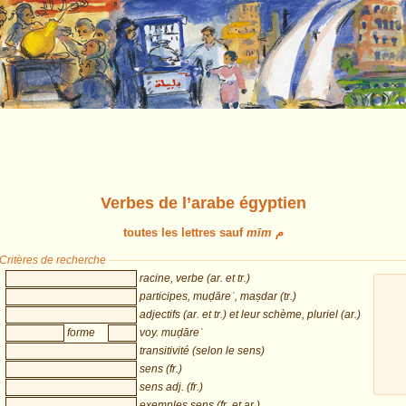
Verbes de l’arabe égyptien
toutes les lettres sauf
mīm م
Critères de recherche
racine, verbe (ar. et tr.)
participes, muḍāreʿ, maṣdar (tr.)
adjectifs (ar. et tr.) et leur schème, pluriel (ar.)
forme
voy. muḍāreʿ
transitivité (selon le sens)
sens (fr.)
sens adj. (fr.)
exemples sens (fr. et ar.)