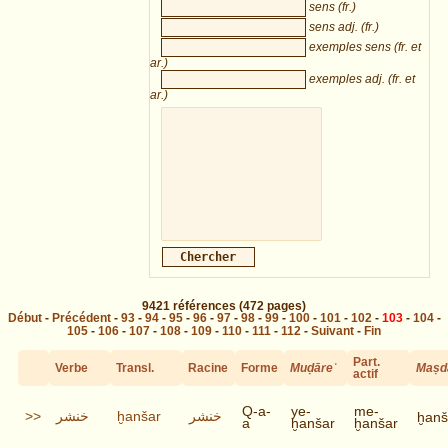
sens (fr.)
sens adj. (fr.)
exemples sens (fr. et
ar.)
exemples adj. (fr. et
ar.)
9421
références
(472 pages)
Début
-
Précédent
-
93
-
94
-
95
-
96
-
97
-
98
-
99
-
100
-
101
-
102
-
103
-
104
-
105
-
106
-
107
-
108
-
109
-
110
-
111
-
112
-
Suivant
-
Fin
Part.
Verbe
Transl.
Racine
Forme
Muḍāreʿ
Maṣd
actif
Q-a-
ye-
me-
>>
خنشر
ḫanšar
خنشر
ḫanš
a
ḫanšar
ḫanšar