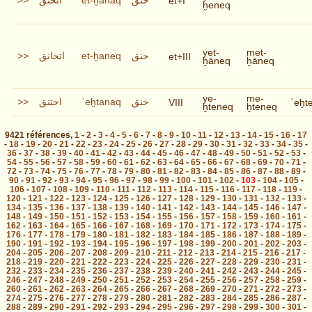
et+I
ḫeneq
yet-
met-
>>
اتخانق
et-ḫaneq
خنق
et+III
ḫāneq
ḫāneq
ye-
me-
>>
اختنق
ʾeḫtanaq
خنق
VIII
ʾeḫt
ḫteneq
ḫteneq
9421
références
,
1
-
2
-
3
-
4
-
5
-
6
-
7
-
8
-
9
-
10
-
11
-
12
-
13
-
14
-
15
-
16
-
17
-
18
-
19
-
20
-
21
-
22
-
23
-
24
-
25
-
26
-
27
-
28
-
29
-
30
-
31
-
32
-
33
-
34
-
35
-
36
-
37
-
38
-
39
-
40
-
41
-
42
-
43
-
44
-
45
-
46
-
47
-
48
-
49
-
50
-
51
-
52
-
53
-
54
-
55
-
56
-
57
-
58
-
59
-
60
-
61
-
62
-
63
-
64
-
65
-
66
-
67
-
68
-
69
-
70
-
71
-
72
-
73
-
74
-
75
-
76
-
77
-
78
-
79
-
80
-
81
-
82
-
83
-
84
-
85
-
86
-
87
-
88
-
89
-
90
-
91
-
92
-
93
-
94
-
95
-
96
-
97
-
98
-
99
-
100
-
101
-
102
-
103
-
104
-
105
-
106
-
107
-
108
-
109
-
110
-
111
-
112
-
113
-
114
-
115
-
116
-
117
-
118
-
119
-
120
-
121
-
122
-
123
-
124
-
125
-
126
-
127
-
128
-
129
-
130
-
131
-
132
-
133
-
134
-
135
-
136
-
137
-
138
-
139
-
140
-
141
-
142
-
143
-
144
-
145
-
146
-
147
-
148
-
149
-
150
-
151
-
152
-
153
-
154
-
155
-
156
-
157
-
158
-
159
-
160
-
161
-
162
-
163
-
164
-
165
-
166
-
167
-
168
-
169
-
170
-
171
-
172
-
173
-
174
-
175
-
176
-
177
-
178
-
179
-
180
-
181
-
182
-
183
-
184
-
185
-
186
-
187
-
188
-
189
-
190
-
191
-
192
-
193
-
194
-
195
-
196
-
197
-
198
-
199
-
200
-
201
-
202
-
203
-
204
-
205
-
206
-
207
-
208
-
209
-
210
-
211
-
212
-
213
-
214
-
215
-
216
-
217
-
218
-
219
-
220
-
221
-
222
-
223
-
224
-
225
-
226
-
227
-
228
-
229
-
230
-
231
-
232
-
233
-
234
-
235
-
236
-
237
-
238
-
239
-
240
-
241
-
242
-
243
-
244
-
245
-
246
-
247
-
248
-
249
-
250
-
251
-
252
-
253
-
254
-
255
-
256
-
257
-
258
-
259
-
260
-
261
-
262
-
263
-
264
-
265
-
266
-
267
-
268
-
269
-
270
-
271
-
272
-
273
-
274
-
275
-
276
-
277
-
278
-
279
-
280
-
281
-
282
-
283
-
284
-
285
-
286
-
287
-
288
-
289
-
290
-
291
-
292
-
293
-
294
-
295
-
296
-
297
-
298
-
299
-
300
-
301
-