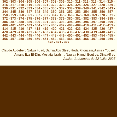
302
-
303
-
304
-
305
-
306
-
307
-
308
-
309
-
310
-
311
-
312
-
313
-
314
-
315
-
316
-
317
-
318
-
319
-
320
-
321
-
322
-
323
-
324
-
325
-
326
-
327
-
328
-
329
-
330
-
331
-
332
-
333
-
334
-
335
-
336
-
337
-
338
-
339
-
340
-
341
-
342
-
343
-
344
-
345
-
346
-
347
-
348
-
349
-
350
-
351
-
352
-
353
-
354
-
355
-
356
-
357
-
358
-
359
-
360
-
361
-
362
-
363
-
364
-
365
-
366
-
367
-
368
-
369
-
370
-
371
-
372
-
373
-
374
-
375
-
376
-
377
-
378
-
379
-
380
-
381
-
382
-
383
-
384
-
385
-
386
-
387
-
388
-
389
-
390
-
391
-
392
-
393
-
394
-
395
-
396
-
397
-
398
-
399
-
400
-
401
-
402
-
403
-
404
-
405
-
406
-
407
-
408
-
409
-
410
-
411
-
412
-
413
-
414
-
415
-
416
-
417
-
418
-
419
-
420
-
421
-
422
-
423
-
424
-
425
-
426
-
427
-
428
-
429
-
430
-
431
-
432
-
433
-
434
-
435
-
436
-
437
-
438
-
439
-
440
-
441
-
442
-
443
-
444
-
445
-
446
-
447
-
448
-
449
-
450
-
451
-
452
-
453
-
454
-
455
-
456
-
457
-
458
-
459
-
460
-
461
-
462
-
463
-
464
-
465
-
466
-
467
-
468
-
469
-
470
-
471
-
472
Claude Audebert, Salwa Fuad, Samia Abu Steet, Hoda Khouzam, Asmaa Yousef,
Amany Ezz El-Din, Mostafa Ibrahim, Naglaa Hamdi Boutros, Dina Alfred
Version 1,
données du
12 juillet 2025