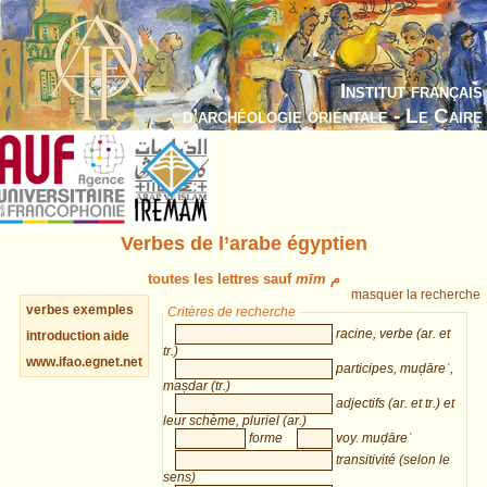
Institut français
d’archéologie orientale - Le Caire
Verbes de l’arabe égyptien
toutes les lettres sauf
mīm م
masquer la recherche
verbes
exemples
Critères de recherche
racine, verbe (ar. et
introduction
aide
tr.)
www.ifao.egnet.net
participes, muḍāreʿ,
maṣdar (tr.)
adjectifs (ar. et tr.) et
leur schème, pluriel (ar.)
forme
voy. muḍāreʿ
transitivité (selon le
sens)