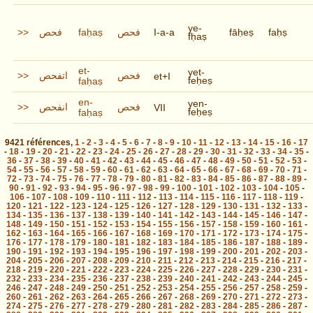
ye-
>>
فحص
faḥaṣ
فحص
I-a-a
fāḥeṣ
faḥṣ
fḥaṣ
et-
yet-
>>
اتفحص
فحص
et+I
feḥeṣ
faḥaṣ
en-
yen-
>>
انفحص
فحص
VII
feḥeṣ
faḥaṣ
9421
références
,
1
-
2
-
3
-
4
-
5
-
6
-
7
-
8
-
9
-
10
-
11
-
12
-
13
-
14
-
15
-
16
-
17
-
18
-
19
-
20
-
21
-
22
-
23
-
24
-
25
-
26
-
27
-
28
-
29
-
30
-
31
-
32
-
33
-
34
-
35
-
36
-
37
-
38
-
39
-
40
-
41
-
42
-
43
-
44
-
45
-
46
-
47
-
48
-
49
-
50
-
51
-
52
-
53
-
54
-
55
-
56
-
57
-
58
-
59
-
60
-
61
-
62
-
63
-
64
-
65
-
66
-
67
-
68
-
69
-
70
-
71
-
72
-
73
-
74
-
75
-
76
-
77
-
78
-
79
-
80
-
81
-
82
-
83
-
84
-
85
-
86
-
87
-
88
-
89
-
90
-
91
-
92
-
93
-
94
-
95
-
96
-
97
-
98
-
99
-
100
-
101
-
102
-
103
-
104
-
105
-
106
-
107
-
108
-
109
-
110
-
111
-
112
-
113
-
114
-
115
-
116
-
117
-
118
-
119
-
120
-
121
-
122
-
123
-
124
-
125
-
126
-
127
-
128
-
129
-
130
-
131
-
132
-
133
-
134
-
135
-
136
-
137
-
138
-
139
-
140
-
141
-
142
-
143
-
144
-
145
-
146
-
147
-
148
-
149
-
150
-
151
-
152
-
153
-
154
-
155
-
156
-
157
-
158
-
159
-
160
-
161
-
162
-
163
-
164
-
165
-
166
-
167
-
168
-
169
-
170
-
171
-
172
-
173
-
174
-
175
-
176
-
177
-
178
-
179
-
180
-
181
-
182
-
183
-
184
-
185
-
186
-
187
-
188
-
189
-
190
-
191
-
192
-
193
-
194
-
195
-
196
-
197
-
198
-
199
-
200
-
201
-
202
-
203
-
204
-
205
-
206
-
207
-
208
-
209
-
210
-
211
-
212
-
213
-
214
-
215
-
216
-
217
-
218
-
219
-
220
-
221
-
222
-
223
-
224
-
225
-
226
-
227
-
228
-
229
-
230
-
231
-
232
-
233
-
234
-
235
-
236
-
237
-
238
-
239
-
240
-
241
-
242
-
243
-
244
-
245
-
246
-
247
-
248
-
249
-
250
-
251
-
252
-
253
-
254
-
255
-
256
-
257
-
258
-
259
-
260
-
261
-
262
-
263
-
264
-
265
-
266
-
267
-
268
-
269
-
270
-
271
-
272
-
273
-
274
-
275
-
276
-
277
-
278
-
279
-
280
-
281
-
282
-
283
-
284
-
285
-
286
-
287
-