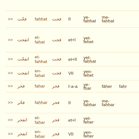
ye-
me-
>>
فحّت
faḥḥat
فحت
II
faḥḥat
faḥḥat
et-
yet-
>>
اتفحت
فحت
et+I
feḥet
faḥat
et-
yet-
>>
اتفحّت
فحت
et+II
faḥḥat
fahhat
en-
yen-
>>
انفحت
فحت
VII
feḥet
faḥat
ye-
>>
فحر
faḥar
فحر
I-a-a
fāḥer
faḥr
fḥar
ye-
me-
>>
فحّر
faḥḥar
فحر
II
faḥḥar
faḥḥar
et-
yet-
>>
اتفحر
فحر
et+I
feḥer
faḥar
en-
yen-
>>
انفحر
فحر
VII
feḥer
faḥar