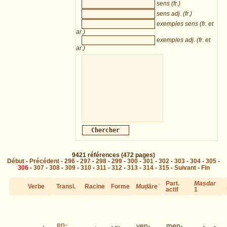
sens (fr.)
sens adj. (fr.)
exemples sens (fr. et
ar.)
exemples adj. (fr. et
ar.)
9421
références
(472 pages)
Début
-
Précédent
-
296
-
297
-
298
-
299
-
300
-
301
-
302
-
303
-
304
-
305
-
306
-
307
-
308
-
309
-
310
-
311
-
312
-
313
-
314
-
315
-
Suivant
-
Fin
Part.
Maṣdar
Verbe
Transl.
Racine
Forme
Muḍāreʿ
actif
1
en-
yen-
men-