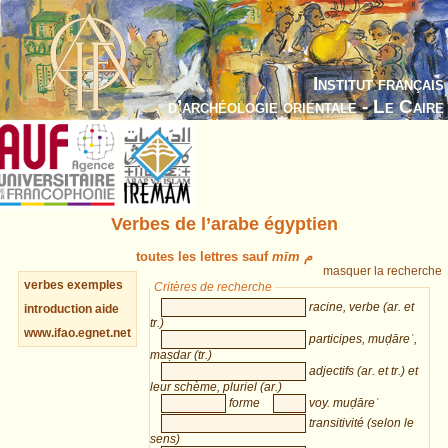
Institut français
d’archéologie orientale - Le Caire
Verbes de l’arabe égyptien
toutes les lettres sauf
mīm م
masquer la recherche
verbes
exemples
Critères de recherche
racine, verbe (ar. et
introduction
aide
tr.)
www.ifao.egnet.net
participes, muḍāreʿ,
maṣdar (tr.)
adjectifs (ar. et tr.) et
leur schème, pluriel (ar.)
forme
voy. muḍāreʿ
transitivité (selon le
sens)