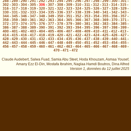
288
-
289
-
290
-
291
-
292
-
293
-
294
-
295
-
296
-
297
-
298
-
299
-
300
-
301
-
302
-
303
-
304
-
305
-
306
-
307
-
308
-
309
-
310
-
311
-
312
-
313
-
314
-
315
-
316
-
317
-
318
-
319
-
320
-
321
-
322
-
323
-
324
-
325
-
326
-
327
-
328
-
329
-
330
-
331
-
332
-
333
-
334
-
335
-
336
-
337
-
338
-
339
-
340
-
341
-
342
-
343
-
344
-
345
-
346
-
347
-
348
-
349
-
350
-
351
-
352
-
353
-
354
-
355
-
356
-
357
-
358
-
359
-
360
-
361
-
362
-
363
-
364
-
365
-
366
-
367
-
368
-
369
-
370
-
371
-
372
-
373
-
374
-
375
-
376
-
377
-
378
-
379
-
380
-
381
-
382
-
383
-
384
-
385
-
386
-
387
-
388
-
389
-
390
-
391
-
392
-
393
-
394
-
395
-
396
-
397
-
398
-
399
-
400
-
401
-
402
-
403
-
404
-
405
-
406
-
407
-
408
-
409
-
410
-
411
-
412
-
413
-
414
-
415
-
416
-
417
-
418
-
419
-
420
-
421
-
422
-
423
-
424
-
425
-
426
-
427
-
428
-
429
-
430
-
431
-
432
-
433
-
434
-
435
-
436
-
437
-
438
-
439
-
440
-
441
-
442
-
443
-
444
-
445
-
446
-
447
-
448
-
449
-
450
-
451
-
452
-
453
-
454
-
455
-
456
-
457
-
458
-
459
-
460
-
461
-
462
-
463
-
464
-
465
-
466
-
467
-
468
-
469
-
470
-
471
-
472
Claude Audebert, Salwa Fuad, Samia Abu Steet, Hoda Khouzam, Asmaa Yousef,
Amany Ezz El-Din, Mostafa Ibrahim, Naglaa Hamdi Boutros, Dina Alfred
Version 1,
données du
12 juillet 2025