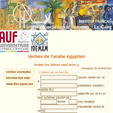
Institut français
d’archéologie orientale - Le Caire
Verbes de l’arabe égyptien
toutes les lettres sauf
mīm م
masquer la recherche
verbes
exemples
Critères de recherche
racine, verbe (ar. et
introduction
aide
tr.)
www.ifao.egnet.net
participes, muḍāreʿ,
maṣdar (tr.)
adjectifs (ar. et tr.) et
leur schème, pluriel (ar.)
forme
voy. muḍāreʿ
transitivité (selon le
sens)