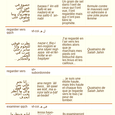
Un grain de sel
حصوة في
dans l’oeil de
ḥaṣwa f ʿēn elli
formule contre
عين اللي
ceux qui t’ont
šafū-ki we
le mauvais oeil
شافوكِ
vue, t’ont
naḍarū-ki w
ici adressée à
ونضروكِ وما
regardée mais
ma ṣallū-š ʿan-
une jolie jeune
صلّوش على
qui n’ont pas
nabi
femme
النبي
béni le
prophète.
regarder vers
vt-coi ل هـ
qqch
J’ai regardé en
l’air vers les
نظرت فوقي
naẓar-t_fōq-i
étoiles alors
للنجوم وانا
len-nogūm w
que je
ساير رجليّ
ana sāyer regl-
Quatrains de
marchais mes
عترت في
ayya ʿetr-et fel-
Salah Jahin
pieds ont
الحفر
ḥofar w el-
trébuché dans
والحجاير...
ḥagāyer
les trous et les
cailloux...
vt+
regarder vers
subordonnée
... je suis une
...انا نجم
étoile haute,
ana negm ʿāli
عالي بسّ
mais très haute
bass_ʿāli qawi
عالي قوي
et chaque fois
Quatrains de
we koll_ma a-
وكلّ ما أنظر
que je regarde
Salah Jahin
nẓor taḥt a-ḫāf
تحت أخاف
vers le bas j’ai
at-ḥedef
أتحدف
peur de
tomber.
examiner qqch
vt-coi في هـ
lessa ḥayo-
لسّه حينظروا
Ils examineront