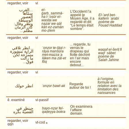
regarder, voir
vi
...الغرب
el-
L’Occident l’a
سمّاها
ġarb_sammā-
appelé le
El-’arḍ bet-
العصور
ha l-ʿoṣūr el-
Moyen Âge, il a
kallem ʿarabi
الوسيطة
wasīṭa we
regardé et dit:
poème de
ونظر وقال:
naẓar we qāl
“Le temps était
Fouad Haddad
كان الزمان
kān ez-zamān
sombre”.
مظلم...
mo-ẓlem
regarder, voir
vi
... regarde, tu
...انظر تلاقي
ʾonẓor te-lāqi r-
verras le
waqaf el-šerīṭ fi
الراية منشورة
rāya manšūra
drapeau qui
waḍʿ sābet
متمزّعة لكن
met-mazzaʿa
flotte déchiré
poème de
ما زالت
lāken ma zāl-et
en l’air mais
Salah Jahine
فوق...
fōq
encore
debout...
regarder, voir
vi
à l’origine,
formule en
Regarde
انظر حولك
ʾonẓor ḥawl-ak
relation avec la
autour de toi !
limitation des
naissances
ê. examiné
vi-passif
On examinera
حينظر في
ḥayo-nẓar fel-
l’affaire
القضيّة بكره
qaḍeyya bokra
demain.
regarder, voir
vt-cod ه
qqn