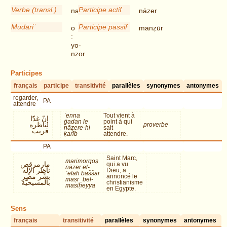
Participe actif
Verbe (transl.)
nāẓer
naẓar
Participe passif
Mudāriʾ
manẓūr
o
:
yo-
nẓor
Participes
français
participe
transitivité
parallèles
synonymes
antonymes
regarder,
PA
attendre
ʾenna
Tout vient à
إنّ غدًًا
ġadan le
point à qui
لناظره
proverbe
nāẓere-hi
sait
قريب
ḳarīb
attendre.
PA
Saint Marc,
marimorqoṣ
مارمرقص
qui a vu
nāẓer el-
ناظر الإله
Dieu, a
ʾelāh baššar
بشّر مصر
annoncé le
maṣr_bel-
بالمسيحيّة
christianisme
masiḥeyya
en Egypte.
Sens
français
transitivité
parallèles
synonymes
antonymes