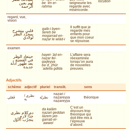
locution
لهم بعين
be ʿēn er-
seigneurie les
الرحمة
raḥma
regarde avec
miséricorde.
regard, vue,
vision
Il suffit que je
qalb-i byen-
قلبي بينشرح
regarde mes
šereḥ be
بمجرّد النظر
enfants pour
mogarrad en-
لولادي
que mon coeur
naẓar le wlād-i
se réjouisse.
examen
ḥayet-ʿād en-
L’affaire sera
حيتعاد النظر
naẓar fel-
réexaminée
في القضيّة
qaḍeyya
lorsqu’on aura
بعد ظهور أدلّة
baʿd_ẓhūr
de nouvelles
جديدة
ʾadella gdīda
preuves.
Adjectifs
schème
adjectif
pluriel
translit.
sens
naẓari /
نظري /
فَعَلي
نظريّة
naẓareyya
théorique
ية
naẓareyya
C’est un
da kalām
discours trop
ده كلام نظري
nazari geddan
théorique qui
جدًّا لازم
lāzem yet-
doit être mis à
يتجرّب الأوّل
garrab el-
l’épreuve
ʾawwel
d’abord.