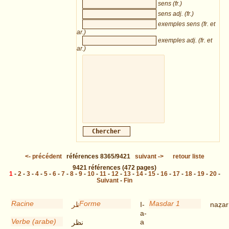
sens (fr.)
sens adj. (fr.)
exemples sens (fr. et
ar.)
exemples adj. (fr. et
ar.)
<-
précédent
références
8365/9421
suivant
->
retour liste
9421
références
(472 pages)
1
-
2
-
3
-
4
-
5
-
6
-
7
-
8
-
9
-
10
-
11
-
12
-
13
-
14
-
15
-
16
-
17
-
18
-
19
-
20
-
Suivant
-
Fin
Racine
Forme
Masdar 1
نظر
I-
naẓar
a-
Verbe (arabe)
a
نظر