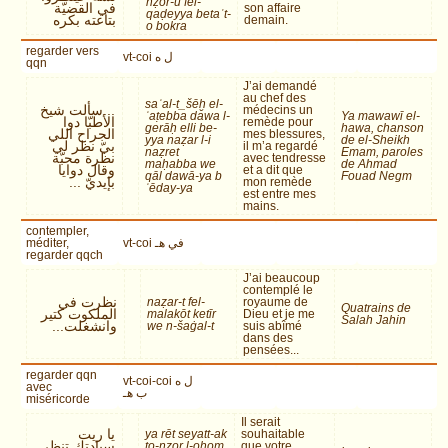
nẓor-u fel-
في القضيّة
son affaire
qaḍeyya betaʿt-
بتاعته بكره
demain.
o bokra
regarder vers
vt-coi ل ه
qqn
J’ai demandé
au chef des
saʾal-t_šēḫ el-
...سألت شيخ
médecins un
ʾaṭebba dawa l-
Ya mawawī el-
الأطبّا دوا
remède pour
gerāḥ elli be-
hawa, chanson
الجراح اللي
mes blessures,
yya naẓar l-i
de el-Sheikh
بيّ نظر لي
il m’a regardé
naẓret
Emam, paroles
نظرة محبّة
avec tendresse
maḥabba we
de Ahmad
وقال دوايا
et a dit que
qāl dawā-ya b
Fouad Negm
بإيديّ ...
mon remède
ʾēday-ya
est entre mes
mains.
contempler,
méditer,
vt-coi في هـ
regarder qqch
J’ai beaucoup
contemplé le
نظرت في
naẓar-t fel-
royaume de
Quatrains de
الملكوت كتير
malakōt ketīr
Dieu et je me
Salah Jahin
وانشغلت...
we n-šaġal-t
suis abîmé
dans des
pensées...
regarder qqn
vt-coi-coi ل ه
avec
ب هـ
miséricorde
Il serait
يا ريت
ya rēt seyatt-ak
souhaitable
سيادتك تنظر
to-nẓor l-ohom
que votre