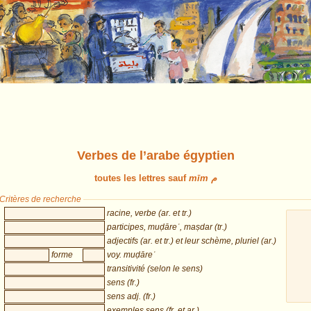
Verbes de l’arabe égyptien
toutes les lettres sauf
mīm م
Critères de recherche
racine, verbe (ar. et tr.)
participes, muḍāreʿ, maṣdar (tr.)
adjectifs (ar. et tr.) et leur schème, pluriel (ar.)
forme
voy. muḍāreʿ
transitivité (selon le sens)
sens (fr.)
sens adj. (fr.)
exemples sens (fr. et ar.)