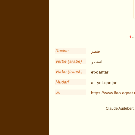
1
-
Racine
قنطر
Verbe (arabe)
اتقنطر
Verbe (transl.)
et-qanṭar
Mudāriʾ
a : yet-qanṭar
url
https://www.ifao.egne
Claude Audebert,