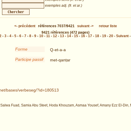
exemples adj. (fr. et ar.)
<-
précédent
références
7037/9421
suivant
->
retour liste
9421
références
(472 pages)
2
-
3
-
4
-
5
-
6
-
7
-
8
-
9
-
10
-
11
-
12
-
13
-
14
-
15
-
16
-
17
-
18
-
19
-
20
-
Suivant
Forme
Q-et-a-a
Participe passif
met-qanṭar
t.net/bases/verbeseg/?id=180513
 Salwa Fuad, Samia Abu Steet, Hoda Khouzam, Asmaa Yousef, Amany Ezz El-Din, M