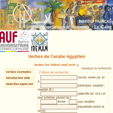
Institut français
d’archéologie orientale - Le Caire
Verbes de l’arabe égyptien
toutes les lettres sauf
mīm م
masquer la recherche
verbes
exemples
Critères de recherche
racine, verbe (ar. et
introduction
aide
tr.)
www.ifao.egnet.net
participes, muḍāreʿ,
maṣdar (tr.)
adjectifs (ar. et tr.) et
leur schème, pluriel (ar.)
forme
voy. muḍāreʿ
transitivité (selon le
sens)