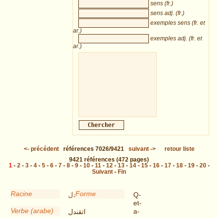
sens (fr.)
sens adj. (fr.)
exemples sens (fr. et
ar.)
exemples adj. (fr. et
ar.)
<-
précédent
références
7026/9421
suivant
->
retour liste
9421
références
(472 pages)
1
-
2
-
3
-
4
-
5
-
6
-
7
-
8
-
9
-
10
-
11
-
12
-
13
-
14
-
15
-
16
-
17
-
18
-
19
-
20
-
Suivant
-
Fin
Racine
Forme
قندل
Q-
et-
Verbe (arabe)
a-
اتقندل