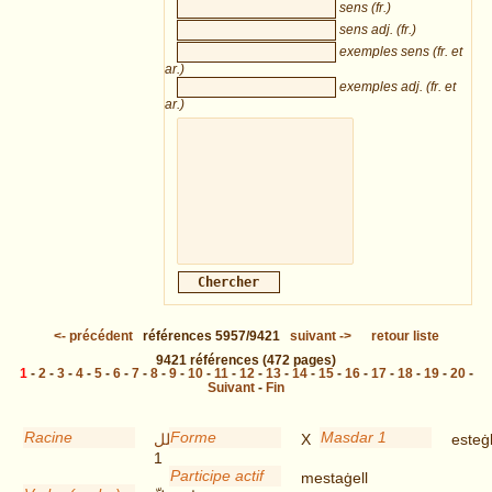
sens (fr.)
sens adj. (fr.)
exemples sens (fr. et
ar.)
exemples adj. (fr. et
ar.)
<-
précédent
références
5957/9421
suivant
->
retour liste
9421
références
(472 pages)
1
-
2
-
3
-
4
-
5
-
6
-
7
-
8
-
9
-
10
-
11
-
12
-
13
-
14
-
15
-
16
-
17
-
18
-
19
-
20
-
Suivant
-
Fin
Racine
Forme
Masdar 1
غلل
X
esteġl
1
Participe actif
mestaġell