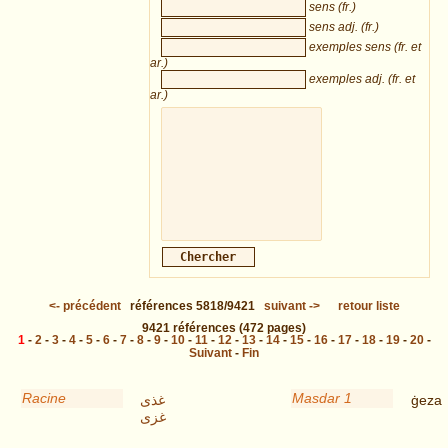
sens (fr.)
sens adj. (fr.)
exemples sens (fr. et
ar.)
exemples adj. (fr. et
ar.)
<-
précédent
références
5818/9421
suivant
->
retour liste
9421
références
(472 pages)
1
-
2
-
3
-
4
-
5
-
6
-
7
-
8
-
9
-
10
-
11
-
12
-
13
-
14
-
15
-
16
-
17
-
18
-
19
-
20
-
Suivant
-
Fin
Racine
Masdar 1
غذى
ġeza
غزى