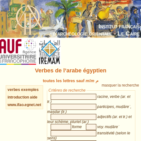
Institut français
d’archéologie orientale - Le Caire
Verbes de l’arabe égyptien
toutes les lettres sauf
mīm م
masquer la recherche
verbes
exemples
Critères de recherche
racine, verbe (ar. et
introduction
aide
tr.)
www.ifao.egnet.net
participes, muḍāreʿ,
maṣdar (tr.)
adjectifs (ar. et tr.) et
leur schème, pluriel (ar.)
forme
voy. muḍāreʿ
transitivité (selon le
sens)