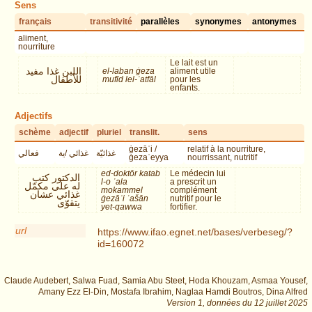
Sens
français
transitivité
parallèles
synonymes
antonymes
aliment,
nourriture
Le lait est un
اللبن غذا مفيد
el-laban ġeza
aliment utile
للأطفال
mufīd lel-ʾatfāl
pour les
enfants.
Adjectifs
schème
adjectif
pluriel
translit.
sens
ġezāʾi /
relatif à la nourriture,
غذائيّة
غذائي /ية
فعالي
ġezaʾeyya
nourrissant, nutritif
ed-doktōr katab
Le médecin lui
الدكتور كتب
l-o ʿala
a prescrit un
له على مكمّل
mokammel
complément
غذائي عشان
ġezāʾi ʿašān
nutritif pour le
يتقوّى
yet-qawwa
fortifier.
url
https://www.ifao.egnet.net/bases/verbeseg/?
id=160072
Claude Audebert, Salwa Fuad, Samia Abu Steet, Hoda Khouzam, Asmaa Yousef,
Amany Ezz El-Din, Mostafa Ibrahim, Naglaa Hamdi Boutros, Dina Alfred
Version 1,
données du
12 juillet 2025