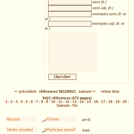
sens (fr.)
sens adj. (fr.)
exemples sens (fr. et
ar.)
exemples adj. (fr. et
ar.)
<-
précédent
références
5811/9421
suivant
->
retour liste
9421
références
(472 pages)
1
-
2
-
3
-
4
-
5
-
6
-
7
-
8
-
9
-
10
-
11
-
12
-
13
-
14
-
15
-
16
-
17
-
18
-
19
-
20
-
Suivant
-
Fin
Racine
Forme
غجر
et+II
Verbe (arabe)
Participe passif
اتغجّر
met-