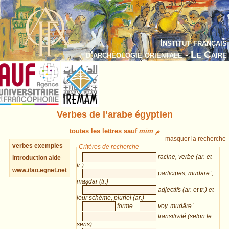
Institut français
d’archéologie orientale - Le Caire
Verbes de l’arabe égyptien
toutes les lettres sauf
mīm م
masquer la recherche
verbes
exemples
Critères de recherche
racine, verbe (ar. et
introduction
aide
tr.)
www.ifao.egnet.net
participes, muḍāreʿ,
maṣdar (tr.)
adjectifs (ar. et tr.) et
leur schème, pluriel (ar.)
forme
voy. muḍāreʿ
transitivité (selon le
sens)