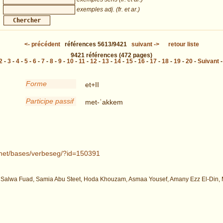
exemples adj. (fr. et ar.)
<-
précédent
références
5613/9421
suivant
->
retour liste
9421
références
(472 pages)
2
-
3
-
4
-
5
-
6
-
7
-
8
-
9
-
10
-
11
-
12
-
13
-
14
-
15
-
16
-
17
-
18
-
19
-
20
-
Suivant
Forme
et+II
Participe passif
met-ʿakkem
t.net/bases/verbeseg/?id=150391
 Salwa Fuad, Samia Abu Steet, Hoda Khouzam, Asmaa Yousef, Amany Ezz El-Din, M