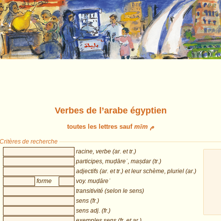
Verbes de l’arabe égyptien
toutes les lettres sauf
mīm م
Critères de recherche
racine, verbe (ar. et tr.)
participes, muḍāreʿ, maṣdar (tr.)
adjectifs (ar. et tr.) et leur schème, pluriel (ar.)
forme
voy. muḍāreʿ
transitivité (selon le sens)
sens (fr.)
sens adj. (fr.)
exemples sens (fr. et ar.)