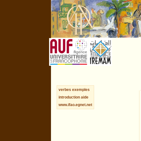
verbes
exemples
introduction
aide
www.ifao.egnet.net