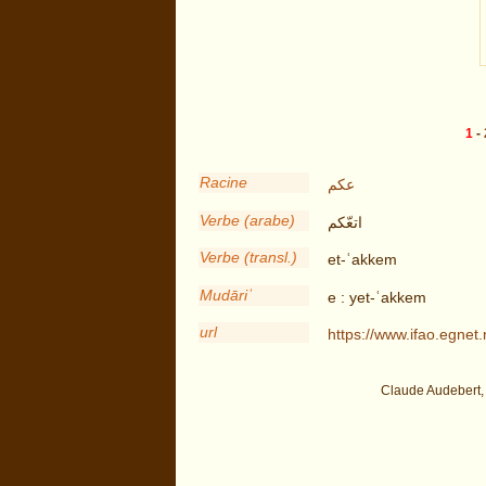
1
-
Racine
عكم
Verbe (arabe)
اتعّكم
Verbe (transl.)
et-ʿakkem
Mudāriʾ
e : yet-ʿakkem
url
https://www.ifao.egne
Claude Audebert,