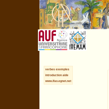
verbes
exemples
introduction
aide
www.ifao.egnet.net