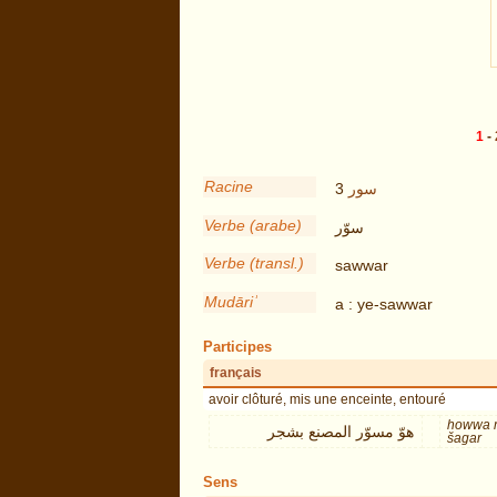
1
-
Racine
3
سور
Verbe (arabe)
سوّر
Verbe (transl.)
sawwar
Mudāriʾ
a : ye-sawwar
Participes
français
avoir clôturé, mis une enceinte, entouré
howwa m
هوّ مسوّر المصنع بشجر
šagar
Sens