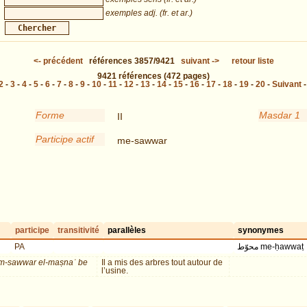
exemples adj. (fr. et ar.)
<-
précédent
références
3857/9421
suivant
->
retour liste
9421
références
(472 pages)
2
-
3
-
4
-
5
-
6
-
7
-
8
-
9
-
10
-
11
-
12
-
13
-
14
-
15
-
16
-
17
-
18
-
19
-
20
-
Suivant
Forme
Masdar 1
II
Participe actif
me-sawwar
participe
transitivité
parallèles
synonymes
PA
محوّط me-ḥawwaṭ
-sawwar el-maṣnaʿ be
Il a mis des arbres tout autour de
l’usine.