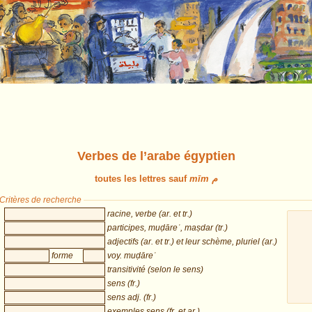
Verbes de l’arabe égyptien
toutes les lettres sauf
mīm م
Critères de recherche
racine, verbe (ar. et tr.)
participes, muḍāreʿ, maṣdar (tr.)
adjectifs (ar. et tr.) et leur schème, pluriel (ar.)
forme
voy. muḍāreʿ
transitivité (selon le sens)
sens (fr.)
sens adj. (fr.)
exemples sens (fr. et ar.)