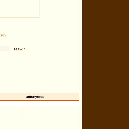
-
Fin
taswīr
antonymes