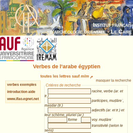
Institut français
d’archéologie orientale - Le Caire
Verbes de l’arabe égyptien
toutes les lettres sauf
mīm م
masquer la recherche
verbes
exemples
Critères de recherche
racine, verbe (ar. et
introduction
aide
tr.)
www.ifao.egnet.net
participes, muḍāreʿ,
maṣdar (tr.)
adjectifs (ar. et tr.) et
leur schème, pluriel (ar.)
forme
voy. muḍāreʿ
transitivité (selon le
sens)