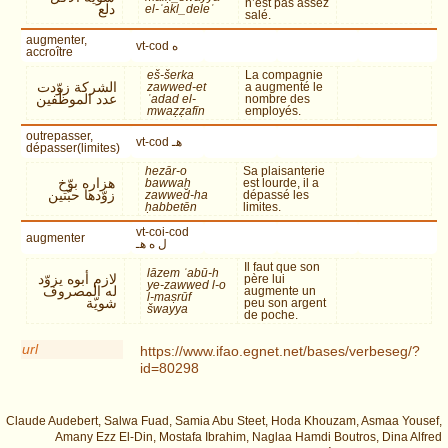
n’est pas assez
دلع
el-ʾakl_deleʿ
salé.
augmenter,
vt-cod ه
accroître
eš-šerka
La compagnie
الشركة زوّدت
zawwed-et
a augmenté le
عدد الموظّفين
ʿadad el-
nombre des
mwaẓẓafīn
employés.
outrepasser,
vt-cod هـ
dépasser(limites)
hezār-o
Sa plaisanterie
هزاره بوّخ
bawwaḫ
est lourde, il a
زوّدها حبّتين
zawwed-ha
dépassé les
ḥabbetēn
limites.
vt-coi-cod
augmenter
ل ه هـ
Il faut que son
lāzem ʾabū-h
لازم أبوه يزوّد
père lui
ye-zawwed l-o
له المصروف
augmente un
l-maṣrūf
شويّة
peu son argent
šwayya
de poche.
url
https://www.ifao.egnet.net/bases/verbeseg/?
id=80298
Claude Audebert, Salwa Fuad, Samia Abu Steet, Hoda Khouzam, Asmaa Yousef,
Amany Ezz El-Din, Mostafa Ibrahim, Naglaa Hamdi Boutros, Dina Alfred