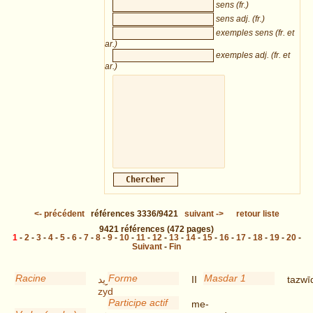
sens (fr.)
sens adj. (fr.)
exemples sens (fr. et
ar.)
exemples adj. (fr. et
ar.)
<-
précédent
références
3336/9421
suivant
->
retour liste
9421
références
(472 pages)
1
-
2
-
3
-
4
-
5
-
6
-
7
-
8
-
9
-
10
-
11
-
12
-
13
-
14
-
15
-
16
-
17
-
18
-
19
-
20
-
Suivant
-
Fin
Racine
Forme
Masdar 1
زيد
II
tazwī
zyd
Participe actif
me-