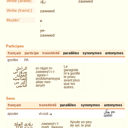
Verbe (arabe)
زوّد
zawwed
Verbe (transl.)
zawwed
Mudāriʾ
e
:
ye-
zawwed
Participes
français
participe
transitivité
parallèles
synonymes
antonymes
gonfler
PA
Le
الراجل
er-rāgel m-
garagiste
مزوّد لي
zawwed l-i l-
m’a gonflé
العجلة
ʿagala l-
le pneu
القدّامنيّة
qoddamaneyya
avant plus
أكتر من
aktar met-
que les
التانيين
tanyīn
autres.
Sens
français
transitivité
parallèles
synonymes
antonymes
يقلّل ye-
ajouter
vt-cod هـ
qallel
Ajoute un peu
زوّدي الملح
zawwed-i l-
de sel, le plat
شويّة الأكل
malḥ_šwayya