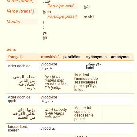
Verbe (arabe)
خلى
Participe actif
ḫāli
Verbe (transl.)
ḫala
Participe passif
maḫli
Mudāriʾ
ī
:
ye-
ḫli
Sens
français
transitivité
parallèles
synonymes
antonymes
vt-cod-coi
يفضّي ye-
vider qqch de
هـ من ه
faḍḍi
Ils vident
بيخلوا المبنى
bye-ḫl-u l-
l’immeuble de
من الناس
mabna men
ses locataires
عشان فيه
en-nās ʿašān
parce qu’il y a
حريقة
fī-h ḥarīqa
le feu.
vider qqch de
vt-cod-coi
qqch
هـ من هـ
Montre-lui
ورّيها إزاي
warrī-ha zzāy
comment
تخلي الفرخة
te-ḫli l-farḫa
désosser le
من العضم
mel-ʿaḍm
poulet.
laisser libre,
vt-cod هـ
libérer