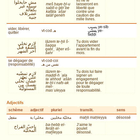
Ils ne le
مش حايخلوا
meš ḥaye-ḫl-u
laisseront en
سبيله غير
sabīl-o ġēr be
liberté que
بكفالة
kafāla ʿašar
contre une
عشرتلاف
talāf genēh
caution de dix
جنية
mille livres.
يسيب ye-sīb
vider, libérer,
vt-cod هـ
يفضّي ye-
quitter
faḍḍi
lāzem te-ḫli š-
Tu dois vider
لازم تخلي
šaqqa
l’appartement
الشقّة قبل
qabl_ʾāḫer eš-
avant la fin du
آخر الشهر
šahr
mois.
se dégager de
vt-cod-coi
(responsabilité)
نفس من هـ
lāzem te-
Tu dois lui faire
لازم تمضّيه
maḍḍī-h ʿala
signer un
على تعهّد
taʿahhod ʿašān
engagement
عشان تخلي
te-ḫl-i nafs-ak
pour te dégager
نفسك من
mel-
de toute
المسئوليّة
masʾuleyya
responsabilité.
Adjectifs
schème
adjectif
pluriel
translit.
sens
مفعِل
مخلي/ ية
مخليّة مخليين
maḫli maḥleyya
désossé
ba-ḥebb el-
J’aime le
ياحبّ الفراخ
ferāḫ el-
poulet
المخليّة
maḫleyya
désossé.