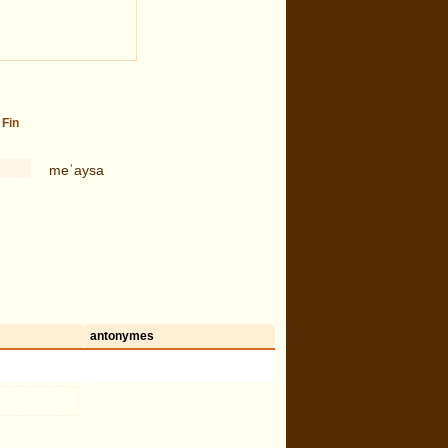
-
Fin
meʾaysa
antonymes