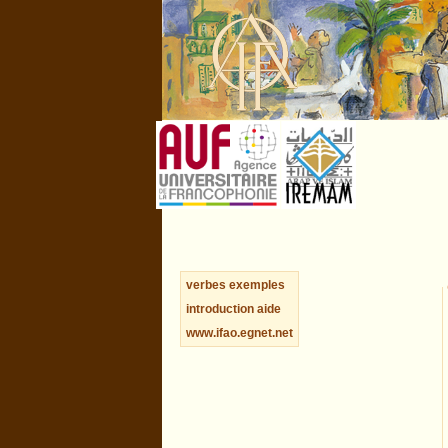
verbes
exemples
introduction
aide
www.ifao.egnet.net