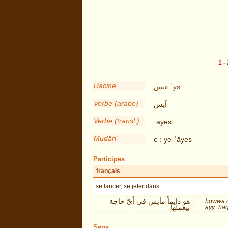
1
-
Racine
ءيس
ʾys
Verbe (arabe)
آيس
Verbe (transl.)
ʾāyes
Mudāriʾ
e : ye-ʾāyes
Participes
français
se lancer, se jeter dans
هو دايماً مآيس في أيّ حاجة
howwa d
بيعملها
ayy_ḥāg
Sens