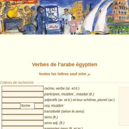
Verbes de l’arabe égyptien
toutes les lettres sauf
mīm م
Critères de recherche
racine, verbe (ar. et tr.)
participes, muḍāreʿ, maṣdar (tr.)
adjectifs (ar. et tr.) et leur schème, pluriel (ar.)
forme
voy. muḍāreʿ
transitivité (selon le sens)
sens (fr.)
sens adj. (fr.)
exemples sens (fr. et ar.)