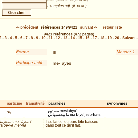
exemples adj. (fr. et ar.)
<-
précédent
références
149/9421
suivant
->
retour liste
9421
références
(472 pages)
2
-
3
-
4
-
5
-
6
-
7
-
8
-
9
-
10
-
11
-
12
-
13
-
14
-
15
-
16
-
17
-
18
-
19
-
20
-
Suivant
Forme
Masdar 1
III
Participe actif
me-ʾāyes
participe
transitivité
parallèles
synonymes
مستبيع mestabyaʿ
PA
ما بيحسبهاش ma b-yeḥseb-hā-š
ayman me-ʾāyes f
Il se lance toujours tête baissée
a be-yeʿmel-ha
dans tout ce qu’il fait.