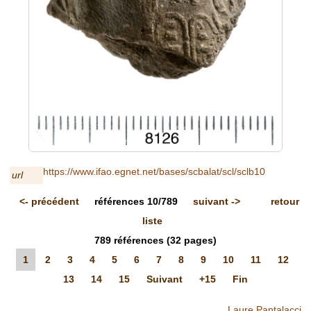
https://www.ifao.egnet.net/bases/scbalat/scl/sclb10
url
<-
précédent
références
10/789
suivant
->
retour
liste
789
références
(32 pages)
1
2
3
4
5
6
7
8
9
10
11
12
13
14
15
Suivant
+15
Fin
Laure Pantalacci