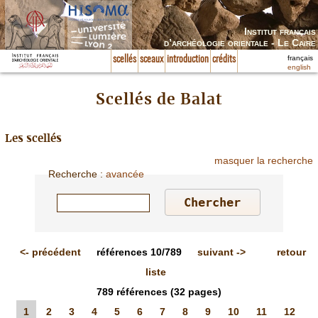
Institut français
d’archéologie orientale - Le Caire
français
scellés
sceaux
introduction
crédits
english
Scellés de Balat
Les scellés
masquer la recherche
Recherche
:
avancée
<-
précédent
références
10/789
suivant
->
retour
liste
789
références
(32 pages)
1
2
3
4
5
6
7
8
9
10
11
12