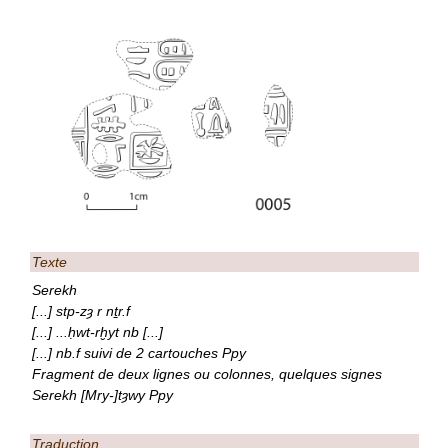
Texte
Serekh
[...] stp-zȝ r nṯr.f
[...] ...ḥwt-rḫyt nb [...]
[...] nb.f suivi de 2 cartouches Ppy
Fragment de deux lignes ou colonnes, quelques signes
Serekh [Mry-]tȝwy Ppy
Traduction