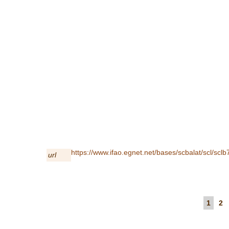
https://www.ifao.egnet.net/bases/scbalat/scl/sclb
url
1
2