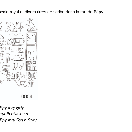
ocole royal et divers titres de scribe dans la mrt de Pépy
Ppy mry H̱rty
ryt-jb njwt-mr.s
 Ppy mry Sȝq n Sṯwy