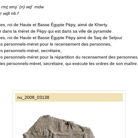
t rmṯ smȝʿ (n) wḏʿ mdw
rr wḏt nb.f
es, roi de Haute et Basse Égypte Pépy, aimé de Kherty.
r dans la méret de Pépy qui est dans sa ville de pyramide.
res, roi de Haute et Basse Égypte Pépy aimé de Saq de Setjoui
des personnels-méret pour le recensement des personnes,
es personnels-méret, secrétaire,
es personnels-méret pour la répartition du recensement des personnes, 
des personnels-méret, secrétaire, qui exécute les ordres de son maître.
nu_2008_03138