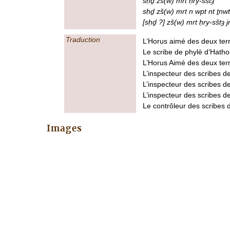
sḥḏ zš(w) mrt ḥry-sštȝ
sḥḏ zš(w) mrt n wpt nt ṯnw
[sḥḏ ?] zš(w) mrt ḥry-sštȝ j
Traduction
L’Horus aimé des deux terr
Le scribe de phylè d’Hatho
L’Horus Aimé des deux ter
L’inspecteur des scribes 
L’inspecteur des scribes d
L’inspecteur des scribes d
Le contrôleur des scribes 
Images