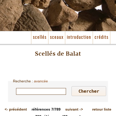
scellés
sceaux
introduction
crédits
Scellés de Balat
Recherche
:
avancée
<-
précédent
références
7/789
suivant
->
retour liste