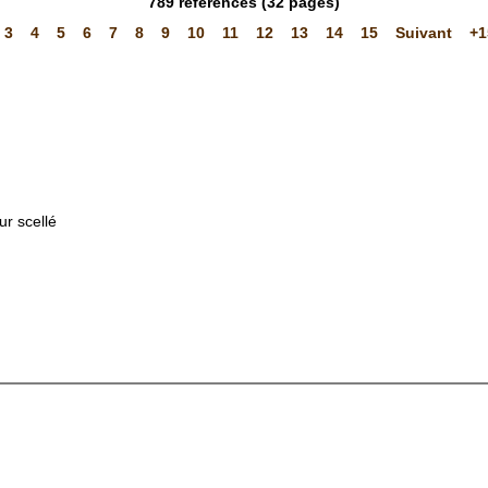
789
références
(32 pages)
3
4
5
6
7
8
9
10
11
12
13
14
15
Suivant
+1
r scellé