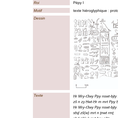
Roi
Pépy I
Motif
texte hiéroglyphique : prot
Dessin
Texte
Ḥr Mry-t3wy Ppy nswt-bjty 
zš n zȝ Ḥwt-Ḥr m mrt Ppy ḥ
Ḥr Mry-t3wy Ppy nswt-bjty
sḥḏ zš(w) mrt n ṯnwt rmṯ