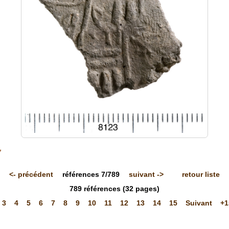
7
<-
précédent
références
7/789
suivant
->
retour liste
789
références
(32 pages)
3
4
5
6
7
8
9
10
11
12
13
14
15
Suivant
+1