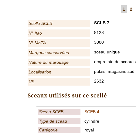
1
2
SCLB 7
Scellé SCLB
8123
N° Ifao
3000
N° MoTA
sceau unique
Marques conservées
empreinte de sceau su
Nature du marquage
palais, magasins sud
Localisation
2632
US
Sceaux utilisés sur ce scellé
Sceau SCEB
SCEB 4
Type de sceau
cylindre
Catégorie
royal