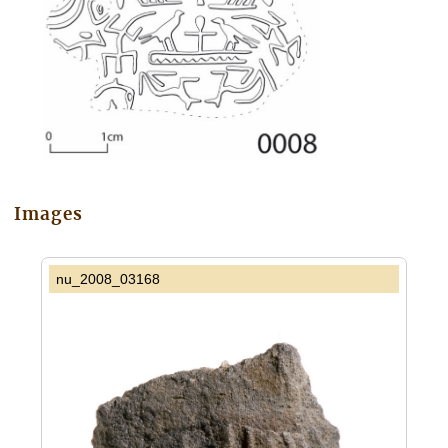
Images
nu_2008_03168