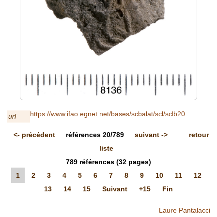
https://www.ifao.egnet.net/bases/scbalat/scl/sclb20
url
<-
précédent
références
20/789
suivant
->
retour
liste
789
références
(32 pages)
1
2
3
4
5
6
7
8
9
10
11
12
13
14
15
Suivant
+15
Fin
Laure Pantalacci