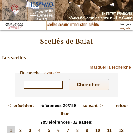
Institut français
d’archéologie orientale - Le Caire
français
scellés
sceaux
introduction
crédits
english
Scellés de Balat
Les scellés
masquer la recherche
Recherche
:
avancée
<-
précédent
références
20/789
suivant
->
retour
liste
789
références
(32 pages)
1
2
3
4
5
6
7
8
9
10
11
12