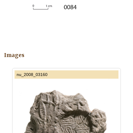
Images
nu_2008_03160