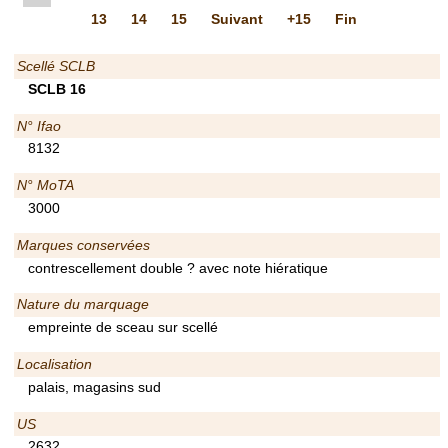
13
14
15
Suivant
+15
Fin
Scellé SCLB
SCLB 16
N° Ifao
8132
N° MoTA
3000
Marques conservées
contrescellement double ? avec note hiératique
Nature du marquage
empreinte de sceau sur scellé
Localisation
palais, magasins sud
US
2632