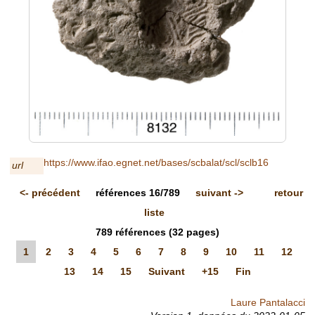
https://www.ifao.egnet.net/bases/scbalat/scl/sclb16
url
<-
précédent
références
16/789
suivant
->
retour
liste
789
références
(32 pages)
1
2
3
4
5
6
7
8
9
10
11
12
13
14
15
Suivant
+15
Fin
Laure Pantalacci