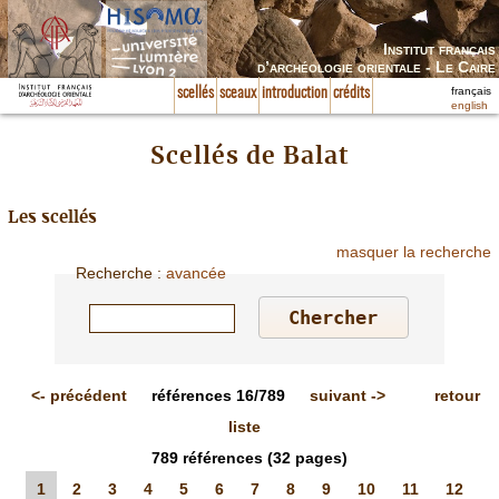
Institut français
d’archéologie orientale - Le Caire
français
scellés
sceaux
introduction
crédits
english
Scellés de Balat
Les scellés
masquer la recherche
Recherche
:
avancée
<-
précédent
références
16/789
suivant
->
retour
liste
789
références
(32 pages)
1
2
3
4
5
6
7
8
9
10
11
12