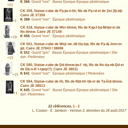
K 366
Granit "noir"
Basse Époque-Époque ptolémaïque
+21
CK 359,
Statue-cube de Pȝ-jw-n-Ḥr, fils de Pȝ-rd et de Ȝst-Ȝḫ-bjt.
Caire JE 37350
K 398
Granit "noir"
Époque ptolémaïque
+2
CK 418,
Statue-cube de Wsr-Ḫnsw, fils de Kȝp.f-ḥȝ-Mnṯw et de
Ns-Ḫnsw. Caire JE 37149
K 458
Granit "noir"
Époque ptolémaïque
+19
CK 501,
Statue-cube de Wsjr-wr, dit Ḥȝ-ḥȝt, fils de Pȝ-dj-Jmn-m-
jpt. Caire JE 37843 / 38696
K 552
Granit "gris"
Basse Époque-Époque ptolémaïque
/
30e
dyn.-Ptolémées
+15
CK 580,
Statue-cube de Ḏd-Ḫnsw-jw.f-ʿnḫ, fils de Ns-bȝ-nb-Ḏd et
de Djt-n-Rʿt-tȝwy(?). Caire JE 38011
K 641
Granit "noir"
Époque ptolémaïque
/
Ptolémées
+15
CK 584,
Statue-cube de Ḥr, fils de Nḫt-Ḥr-ḥb et de Tȝ-šrjt-Ḫnsw.
Caire JE 38013
K 645
Granit "noir"
Basse Époque-Époque ptolémaïque
/
30e
+1
dyn.-Ptolémées
22
références
,
1
-
2
L. Coulon - E. Jambon -
Version 2,
données du
28 août 2017
page=1&total=22&nb=15&biblio=Abd+el+Rahiem%3A2008 : exécutée en
0.024523 s.