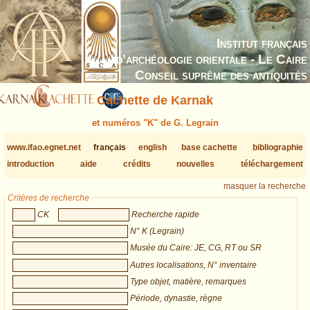
Institut français
d’archéologie orientale - Le Caire
Conseil suprême des antiquités
Cachette de Karnak
et numéros "K" de G. Legrain
www.ifao.egnet.net
français
english
base cachette
bibliographie
introduction
aide
crédits
nouvelles
téléchargement
masquer la recherche
Critères de recherche
CK
Recherche rapide
N° K (Legrain)
Musée du Caire: JE, CG, RT ou SR
Autres localisations, N° inventaire
Type objet, matière, remarques
Période, dynastie, règne