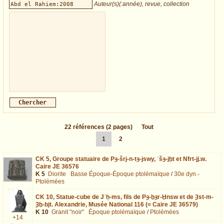
Auteur(s)(:année), revue, collection
22
références
(2 pages)
Tout
1
2
CK 5,
Groupe statuaire de Pȝ-šrj-n-tȝ-jswy, ʿšȝ-jḫt et Nfrt-jj.w.
Caire JE 36576
K 5
Diorite
Basse Époque-Époque ptolémaïque
/
30e dyn.-
Ptolémées
CK 10,
Statue-cube de Jʿḥ-ms, fils de Pȝ-ḫȝr-Ḫnsw et de Ȝst-m-
Ȝḫ-bjt. Alexandrie, Musée National 116 (= Caire JE 36579)
K 10
Granit "noir"
Époque ptolémaïque
/
Ptolémées
+14