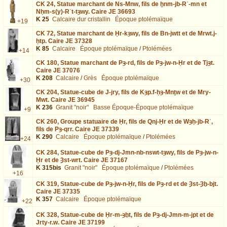
CK 24,
Statue marchant de Ns-Mnw, fils de ẖnm-jb-Rʿ-mn et
Nḥm-s(y)-Rʿt-tȝwy. Caire JE 36693
K 25
Calcaire dur cristallin
Époque ptolémaïque
+19
CK 72,
Statue marchant de Ḥr-kȝwy, fils de Bn-jwtt et de Mrwt.j-
ḥtp. Caire JE 37328
K 85
Calcaire
Époque ptolémaïque
/
Ptolémées
+14
CK 180,
Statue marchant de Pȝ-rd, fils de Pȝ-jw-n-Ḥr et de Tjȝt.
Caire JE 37076
K 208
Calcaire
/
Grès
Époque ptolémaïque
+30
CK 204,
Statue-cube de J-jry, fils de Kȝp.f-ḥȝ-Mnṯw et de Mry-
Mwt. Caire JE 36945
K 236
Granit "noir"
Basse Époque-Époque ptolémaïque
+9
CK 260,
Groupe statuaire de Ḥr, fils de Qnj-Ḥr et de Wȝḥ-jb-Rʿ,
fils de Pȝ-qrr. Caire JE 37339
K 290
Calcaire
Époque ptolémaïque
/
Ptolémées
+24
CK 284,
Statue-cube de Pȝ-dj-Jmn-nb-nswt-tȝwy, fils de Pȝ-jw-n-
Ḥr et de Ȝst-wrt. Caire JE 37167
K 315bis
Granit "noir"
Époque ptolémaïque
/
Ptolémées
+16
CK 319,
Statue-cube de Pȝ-jw-n-Ḥr, fils de Pȝ-rd et de Ȝst-Ȝḫ-bjt.
Caire JE 37335
K 357
Calcaire
Époque ptolémaïque
+22
CK 328,
Statue-cube de Ḥr-m-ȝḫt, fils de Pȝ-dj-Jmn-m-jpt et de
Jrty-r.w. Caire JE 37199