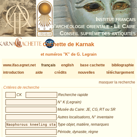
Institut français
d’archéologie orientale - Le Caire
Conseil suprême des antiquités
Cachette de Karnak
et numéros "K" de G. Legrain
www.ifao.egnet.net
français
english
base cachette
bibliographie
introduction
aide
crédits
nouvelles
téléchargement
masquer la recherche
Critères de recherche
CK
Recherche rapide
N° K (Legrain)
Musée du Caire: JE, CG, RT ou SR
Autres localisations, N° inventaire
Type objet, matière, remarques
Période, dynastie, règne