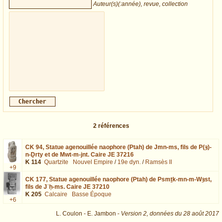
Auteur(s)(:année), revue, collection
2
références
CK 94,
Statue agenouillée naophore (Ptah) de Jmn-ms, fils de P(ȝ)-
n-Ḏrty et de Mwt-m-jnt. Caire JE 37216
K 114
Quartzite
Nouvel Empire
/
19e dyn.
/
Ramsès II
+9
CK 177,
Statue agenouillée naophore (Ptah) de Psmṯk-mn-m-Wȝst,
fils de Jʿḥ-ms. Caire JE 37210
K 205
Calcaire
Basse Époque
+6
L. Coulon - E. Jambon -
Version 2,
données du
28 août 2017