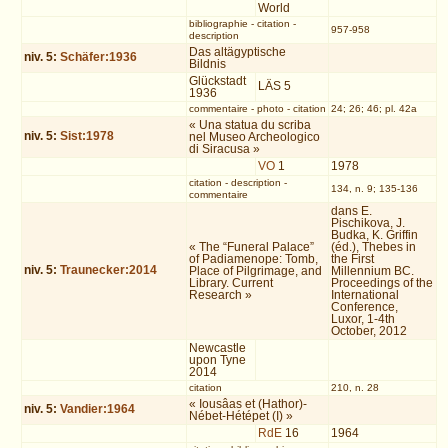
World
bibliographie
-
citation
-
957-958
description
Das altägyptische
niv.
5
:
Schäfer:1936
Bildnis
Glückstadt
LÄS 5
1936
commentaire
-
photo
-
citation
24; 26; 46; pl. 42a
« Una statua du scriba
niv.
5
:
Sist:1978
nel Museo Archeologico
di Siracusa »
VO
1
1978
citation
-
description
-
134, n. 9; 135-136
commentaire
dans E.
Pischikova, J.
Budka, K. Griffin
« The “Funeral Palace”
(éd.), Thebes in
of Padiamenope: Tomb,
the First
niv.
5
:
Traunecker:2014
Place of Pilgrimage, and
Millennium BC.
Library. Current
Proceedings of the
Research »
International
Conference,
Luxor, 1-4th
October, 2012
Newcastle
upon Tyne
2014
citation
210, n. 28
« Iousâas et (Hathor)-
niv.
5
:
Vandier:1964
Nébet-Hétépet (I) »
RdE
16
1964