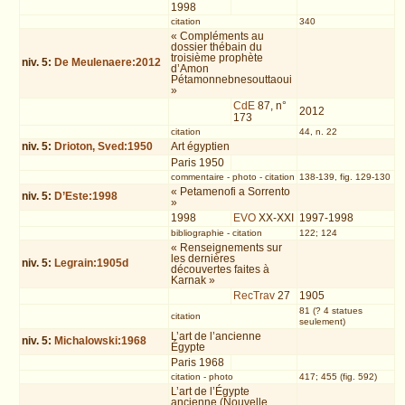
1998
citation
340
« Compléments au
dossier thébain du
troisième prophète
niv.
5
:
De Meulenaere:2012
d’Amon
Pétamonnebnesouttaoui
»
CdE
87, n°
2012
173
citation
44, n. 22
niv.
5
:
Drioton, Sved:1950
Art égyptien
Paris 1950
commentaire
-
photo
-
citation
138-139, fig. 129-130
« Petamenofi a Sorrento
niv.
5
:
D’Este:1998
»
1998
EVO
XX-XXI
1997-1998
bibliographie
-
citation
122; 124
« Renseignements sur
les dernières
niv.
5
:
Legrain:1905d
découvertes faites à
Karnak »
RecTrav
27
1905
81 (? 4 statues
citation
seulement)
L’art de l’ancienne
niv.
5
:
Michalowski:1968
Égypte
Paris 1968
citation
-
photo
417; 455 (fig. 592)
L’art de l’Égypte
ancienne (Nouvelle