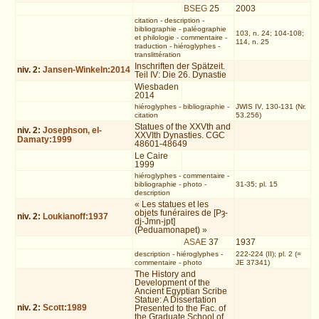
BSEG
25
2003
citation
-
description
-
bibliographie
-
paléographie
103, n. 24; 104-108;
et philologie
-
commentaire
-
114, n. 25
traduction
-
hiéroglyphes
-
translittération
Inschriften der Spätzeit.
niv.
2
:
Jansen-Winkeln:2014
Teil IV: Die 26. Dynastie
Wiesbaden
2014
hiéroglyphes
-
bibliographie
-
JWIS IV, 130-131 (Nr.
citation
53.256)
Statues of the XXVth and
niv.
2
:
Josephson, el-
XXVIth Dynasties. CGC
Damaty:1999
48601-48649
Le Caire
1999
hiéroglyphes
-
commentaire
-
bibliographie
-
photo
-
31-35; pl. 15
description
« Les statues et les
objets funéraires de [Pȝ-
niv.
2
:
Loukianoff:1937
dj-Jmn-jpt]
(Peduamonapet) »
ASAE
37
1937
description
-
hiéroglyphes
-
222-224 (II); pl. 2 (=
commentaire
-
photo
JE 37341)
The History and
Development of the
Ancient Egyptian Scribe
Statue: A Dissertation
niv.
2
:
Scott:1989
Presented to the Fac. of
the Graduate School of