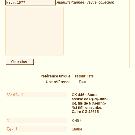
Auteur(s)(:année), revue, collection
référence unique
retour liste
Une référence
Tout
Identifiant
CK 446 :
Statue
assise de Pȝ-dj-Jmn-
jpt, fils de N(ȝ)-mnḫ-
Ȝst (M), en scribe.
Caire CG 48615
K
K 487
Type 1
Statue