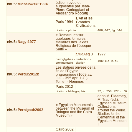
édition revue et
niv.
5
:
Michalowski:1994
augmentée par Jean-
Pierre Corteggiani et
Alessandro Roccati)
L’Art et les
Paris 1994
Grandes
Civilisations
citation
-
photo
409; 447, fig. 644
« Remarques sur
quelques formules
niv.
5
:
Nagy:1977
stellaires des Textes
Religieux de l’époque
Saïte »
StudAeg
3
1977
hiéroglyphes
-
traduction
-
106; 115, n. 52
commentaire
-
citation
Les statues privées de la
fin de l’Égypte
niv.
5
:
Perdu:2012b
pharaonique (1069 av.
J.-C - 395 apr. J.-C.).
Tome I - Hommes
Paris 2012
citation
-
bibliographie
72, n. 250; 127, n. 32
dans M. Eldamaty,
M. Trad (éd.),
Egyptian Museum
« Egyptian Monuments
Collections
between the Museum of
niv.
5
:
Pernigotti:2002
around the World.
Bologna and the Cairo
Studies for the
Museum »
Centennial of the
Egyptian Museum,
II
Cairo 2002