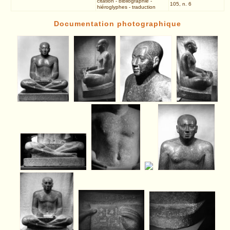
citation
-
bibliographie
-
105, n. 6
hiéroglyphes
-
traduction
Documentation photographique