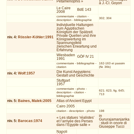
Pétamenophis »
à J.-Cl. Goyon
Le Caire
BdE 143
2008
commentaire
-
citation
-
302; 304
description
-
bibliographie
Individuelle Haltungen
zum Ägyptischen
Königtum der Spätzeit.
Private Quellen und ihre
niv.
4
:
Rössler-Köhler:1991
Königswertung im
Spannungsfeld
zwischen Erwartung und
Erfahrung
Wiesbaden
GÖF IV 21
1991
commentaire
-
bibliographie
-
162-163 et passim
citation
(Nr. 36b)
Die Kunst Aegyptens:
niv.
4
:
Wolf:1957
Gestalt und Geschichte
Stuttgart
1957
commentaire
-
photo
-
621; 623, fig. 645;
description
-
citation
-
713
bibliographie
niv.
5
:
Baines, Malek:2005
Atlas of Ancient Egypt
Cairo 2005
citation
-
description
-
photo
198
in
« Les statues ‘réalistes’
Gururajamanjarika
niv.
5
:
Barocas:1974
et l’arrivée des Perses
: studi in onore di
dans l’Égypte saïte »
Giuseppe Tucci
Napoli