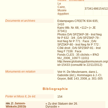
Le
Caire,
37341
48615
4/12
Musée
égyptien
Documents et archives
Estampages CFEETK 934-935;
1410
Kairo Wb. Nr. 68, <112> (= JE
37341)
Photos DAI SPZSKP-38 - Inst Neg
Nr P 632 : 3/4 ; DAI SPZSKP-79 -
Inst Neg Nr P 771 : Face ; DAI
SPZSKP-80 - Inst Neg Nr P 772 :
Côté droit ; DAI SPZSKP-81 - Inst
Neg F 7336 : Face
Fonds CLES : 35 clichés = IFAO
NU_2006_10977-11011
http://www.globalegyptianmuseum.org
id=15433 (consulté le 22/11/2012)
Monuments en relation
Voir H. De Meulenaere, dans L.
Gabolde (éd.), Hommages à J.-Cl.
Goyon, BdE 143, 2008, p. 301-305
Bibliographie
Porter et Moss II, 2e éd.
154
niv.
2
:
Jansen-
« Zu drei Statuen der 26.
Winkeln:2003b
Dynastie »