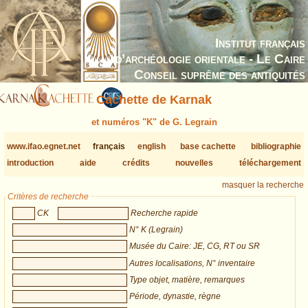
Institut français
d’archéologie orientale - Le Caire
Conseil suprême des antiquités
Cachette de Karnak
et numéros "K" de G. Legrain
www.ifao.egnet.net
français
english
base cachette
bibliographie
introduction
aide
crédits
nouvelles
téléchargement
masquer la recherche
Critères de recherche
CK
Recherche rapide
N° K (Legrain)
Musée du Caire: JE, CG, RT ou SR
Autres localisations, N° inventaire
Type objet, matière, remarques
Période, dynastie, règne