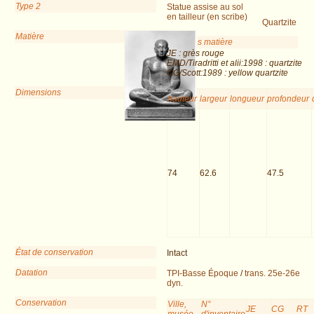
Type 2
Statue assise au sol
en tailleur (en scribe)
Quartzite
Matière
Remarques matière
JE : grès rouge
EMD/Tiradritti et alii:1998 : quartzite
CG/Scott:1989 : yellow quartzite
Dimensions
hauteur
largeur
longueur
profondeur
74
62.6
47.5
État de conservation
Intact
Datation
TPI-Basse Époque
/
trans. 25e-26e
dyn.
Conservation
Ville,
N°
JE
CG
RT
musée
d'inventaire