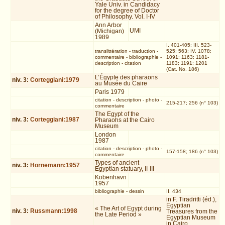
Yale Univ. in Candidacy
for the degree of Doctor
of Philosophy. Vol. I-IV
Ann Arbor
UMI
(Michigan)
1989
I, 401-405; III, 523-
translittération
-
traduction
-
525; 563; IV, 1078;
commentaire
-
bibliographie
-
1091; 1163; 1181-
description
-
citation
1183; 1191; 1201
(Cat. No. 186)
L’Égypte des pharaons
niv.
3
:
Corteggiani:1979
au Musée du Caire
Paris 1979
citation
-
description
-
photo
-
215-217; 256 (n° 103)
commentaire
The Egypt of the
niv.
3
:
Corteggiani:1987
Pharaohs at the Cairo
Museum
London
1987
citation
-
description
-
photo
-
157-158; 186 (n° 103)
commentaire
Types of ancient
niv.
3
:
Hornemann:1957
Egyptian statuary, II-III
Kobenhavn
1957
bibliographie
-
dessin
II, 434
in F. Tiradritti (éd.),
Egyptian
« The Art of Egypt during
niv.
3
:
Russmann:1998
Treasures from the
the Late Period »
Egyptian Museum
in Cairo