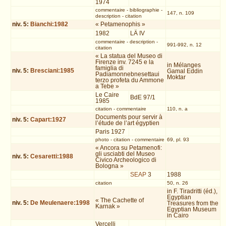
1974
commentaire
-
bibliographie
-
147, n. 109
description
-
citation
niv.
5
:
Bianchi:1982
« Petamenophis »
1982
LÄ IV
commentaire
-
description
-
991-992, n. 12
citation
« La statua del Museo di
Firenze inv. 7245 e la
in Mélanges
famiglia di
niv.
5
:
Bresciani:1985
Gamal Eddin
Padiamonnebnesettaui
Moktar
terzo profeta du Ammone
a Tebe »
Le Caire
BdE 97/1
1985
citation
-
commentaire
110, n. a
Documents pour servir à
niv.
5
:
Capart:1927
l’étude de l’art égyptien
Paris 1927
photo
-
citation
-
commentaire
69, pl. 93
« Ancora su Petamenofi:
gli usciabti del Museo
niv.
5
:
Cesaretti:1988
Civico Archeologico di
Bologna »
SEAP
3
1988
citation
50, n. 26
in F. Tiradritti (éd.),
Egyptian
« The Cachette of
niv.
5
:
De Meulenaere:1998
Treasures from the
Karnak »
Egyptian Museum
in Cairo
Vercelli