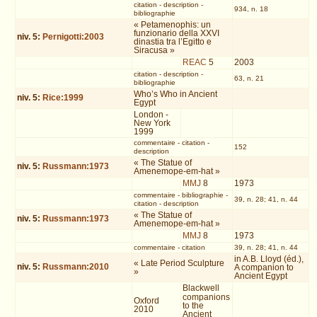
citation
-
description
-
934, n. 18
bibliographie
« Petamenophis: un
funzionario della XXVI
niv.
5
:
Pernigotti:2003
dinastia tra l’Egitto e
Siracusa »
REAC
5
2003
citation
-
description
-
63, n. 21
bibliographie
Who’s Who in Ancient
niv.
5
:
Rice:1999
Egypt
London -
New York
1999
commentaire
-
citation
-
152
description
« The Statue of
niv.
5
:
Russmann:1973
Amenemope-em-hat »
MMJ
8
1973
commentaire
-
bibliographie
-
39, n. 28; 41, n. 44
citation
-
description
« The Statue of
niv.
5
:
Russmann:1973
Amenemope-em-hat »
MMJ
8
1973
commentaire
-
citation
39, n. 28; 41, n. 44
in A.B. Lloyd (éd.),
« Late Period Sculpture
niv.
5
:
Russmann:2010
A companion to
»
Ancient Egypt
Blackwell
companions
Oxford
to the
2010
Ancient