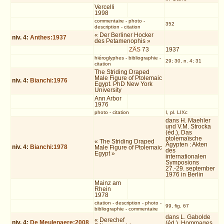
Vercelli
1998
commentaire
-
photo
-
352
description
-
citation
« Der Berliner Hocker
niv.
4
:
Anthes:1937
des Petamenophis »
ZÄS
73
1937
hiéroglyphes
-
bibliographie
-
29; 30, n. 4; 31
citation
The Striding Draped
Male Figure of Ptolemaic
niv.
4
:
Bianchi:1976
Egypt. PhD New York
University
Ann Arbor
1976
photo
-
citation
I, pl. LIXc
dans H. Maehler
und V.M. Strocka
(éd.), Das
ptolemaïsche
« The Striding Draped
Ägypten : Akten
niv.
4
:
Bianchi:1978
Male Figure of Ptolemaic
des
Egypt »
internationalen
Symposions
27.-29. september
1976 in Berlin
Mainz am
Rhein
1978
citation
-
description
-
photo
-
99, fig. 67
bibliographie
-
commentaire
dans L. Gabolde
« Derechef
niv.
4
:
De Meulenaere:2008
(éd.), Hommages