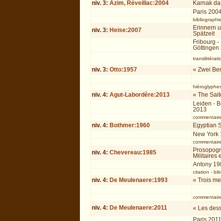
niv.
3
:
Azim, Réveillac:2004
Karnak dan
Paris 200
bibliographi
Erinnern 
niv.
3
:
Heise:2007
Spätzeit
Fribourg -
Göttingen
translittérati
niv.
3
:
Otto:1957
« Zwei Be
hiéroglyphe
niv.
4
:
Agut-Labordère:2013
« The Sai
Leiden - 
2013
commentair
niv.
4
:
Bothmer:1960
Egyptian S
New York
commentair
Prosopogra
niv.
4
:
Chevereau:1985
Militaires
Antony 19
citation
-
bib
niv.
4
:
De Meulenaere:1993
« Trois me
commentair
niv.
4
:
De Meulenaere:2011
« Les dess
Paris 201