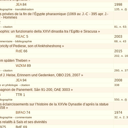
JEA
84
1998
liographie
-
translittération
135, n. (l)
s privées de la fin de l’Égypte pharaonique (1069 av. J.-C - 395 apr. J.-
 I - Hommes
2
e
-
citation
81, n. 63;
phis: un funzionario della XXVI dinastia tra l’Egitto e Siracusa »
REAC
5
2003
mmentaire
-
bibliographie
68, n. 43
oricity of Pediese, son of Ankhsheshonq »
RdE
66
2015
202, n. 16
im späten Theben »
WZKM
89
e
-
citation
260, n. 37
of J. Heise, Erinnern und Gedenken, OBO 226, 2007 »
JEA
94
2008
 et philologie
-
citation
338
agnon de Panemerit. Sân 91-200, OAE 3003 »
8
TTR 1
liographie
550, n. (l)
 éclaircissements sur l’histoire de la XXVIe Dynastie d’après la statue
658 »
BIFAO
74
1974
liographie
-
commentaire
32, n. 2; 3
relatifs à Saïs et ses divinités
1975
BdE 69