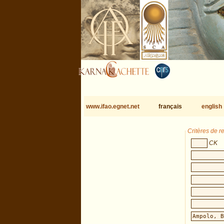
www.ifao.egnet.net
français
english
Critères de 
CK