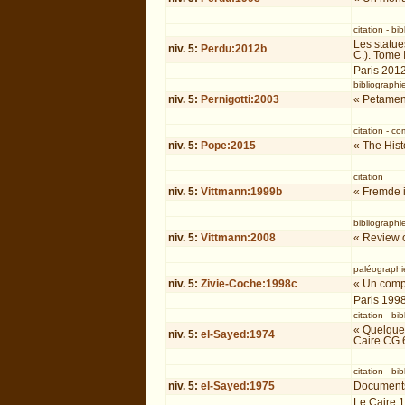
citation
-
bib
Les statue
niv.
5
:
Perdu:2012b
C.). Tome
Paris 201
bibliographi
niv.
5
:
Pernigotti:2003
« Petameno
citation
-
co
niv.
5
:
Pope:2015
« The Hist
citation
niv.
5
:
Vittmann:1999b
« Fremde 
bibliographi
niv.
5
:
Vittmann:2008
« Review 
paléographie
niv.
5
:
Zivie-Coche:1998c
« Un comp
Paris 199
citation
-
bib
« Quelques
niv.
5
:
el-Sayed:1974
Caire CG 
citation
-
bib
niv.
5
:
el-Sayed:1975
Documents 
Le Caire 