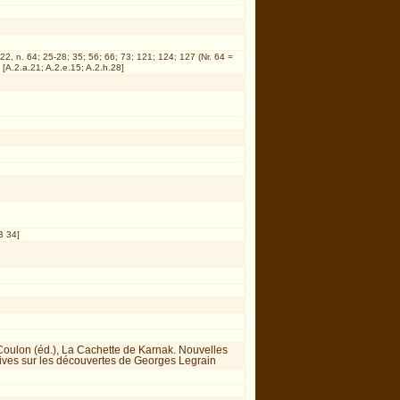
 22, n. 64; 25-28; 35; 56; 66; 73; 121; 124; 127 (Nr. 64 =
[A.2.a.21; A.2.e.15; A.2.h.28]
B 34]
Coulon (éd.), La Cachette de Karnak. Nouvelles
ives sur les découvertes de Georges Legrain