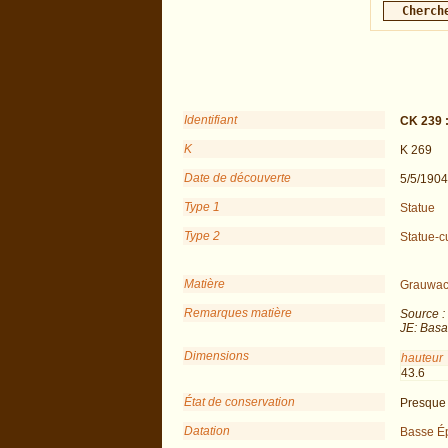
Identifiant
CK 239 
K
K 269
Date de découverte
5/5/1904
Type 1
Statue
Type 2
Statue-c
Matière
Grauwa
Remarques matière
Source :
JE: Basa
Dimensions
hauteur
43.6
État de conservation
Presque 
Datation
Basse É