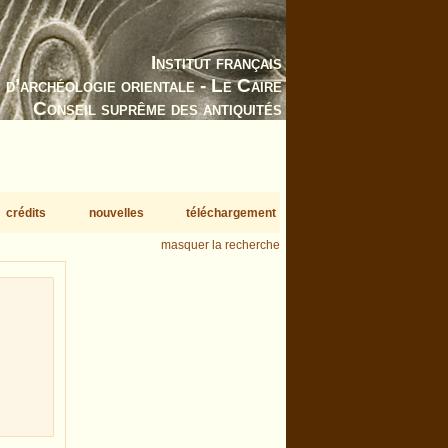
Institut français
d’archéologie orientale - Le Caire
Conseil suprême des antiquités
crédits
nouvelles
téléchargement
masquer la recherche