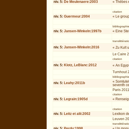
niv.
5
:
De Meulenaere:2003
« Thèbes e
citation
niv.
5
:
Guermeur:2004
« Le group
bibliographi
niv.
5
:
Jansen-Winkeln:1997b
« Eine Ste
translittérati
niv.
5
:
Jansen-Winkeln:2016
« Zu Kult 
Le Caire 
citation
niv.
5
:
Klotz, LeBlanc:2012
« An Egyp
Turnhout 
bibliographi
« Somtutef
niv.
5
:
Leahy:2011b
seventh c
Paris 201
citation
niv.
5
:
Legrain:1905d
« Renseign
citation
niv.
5
:
Leitz et alii:2002
Lexikon de
Leuven 2
translittérati
niv.
5
:
Perdu:1998
« Un monum