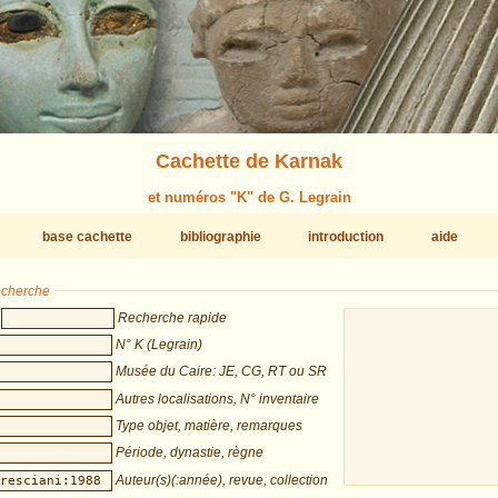
Cachette de Karnak
et numéros "K" de G. Legrain
base cachette
bibliographie
introduction
aide
recherche
Recherche rapide
N° K (Legrain)
Musée du Caire: JE, CG, RT ou SR
Autres localisations, N° inventaire
Type objet, matière, remarques
Période, dynastie, règne
Auteur(s)(:année), revue, collection