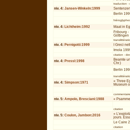
traduction
-
niv.
4
:
Jansen-Winkeln:1999
Sentenzen 
Berlin 19
hiéroglyphe
niv.
4
:
Lichtheim:1992
Maat in E
Fribourg -
Göttingen
translittérati
niv.
4
:
Pernigotti:1999
I Greci nel
Imola 199
citation
-
des
Beamte und
niv.
4
:
Pressl:1998
Chr.)
Berlin 19
translittérati
« Three Eg
niv.
4
:
Simpson:1971
Museum of
commentair
niv.
5
:
Ampolo, Bresciani:1988
« Psammeti
citation
« L’exploi
niv.
5
:
Coulon, Jambon:2016
jours. Ess
Le Caire 
citation