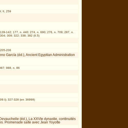
; II, 259
 139-142; 177, n. 440; 274, n. 690; 276, n. 709; 287, n.
304; 309; 322; 338; 382 (II.5)
; 205-206
eno García (éd.), Ancient Egyptian Administration
987; 988, n. 86
09.I); 327-328 (err. 36999)
Devauchelle (éd.), La XXVIe dynastie, continuités
res. Promenade saïte avec Jean Yoyotte