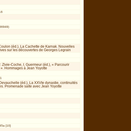
16
(36949)
Coulon (éd.), La Cachette de Karnak. Nouvelles
ives sur les découvertes de Georges Legrain
. Zivie-Coche, I. Guermeur (éd.), « Parcourir
té ». Hommages à Jean Yoyotte
31
Devauchelle (éd.), La XXVIe dynastie, continuités
res. Promenade saïte avec Jean Yoyotte
45a [10]