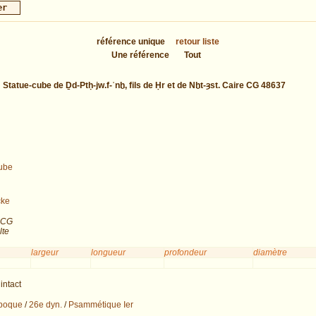
référence unique
retour liste
Une référence
Tout
:
Statue-cube de Ḏd-Ptḥ-jw.f-ʿnḫ, fils de Ḥr et de Nḫt-ȝst. Caire CG 48637
ube
cke
 CG
lte
largeur
longueur
profondeur
diamètre
intact
poque
/
26e dyn.
/
Psammétique Ier