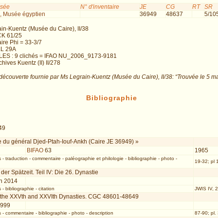
usée
N° d'inventaire
JE
CG
RT
SR
, Musée égyptien
36949
48637
5/10
in-Kuentz (Musée du Caire), II/38
CK 61/25
ire Phi = 33-3/7
LL 29A
LES : 9 clichés = IFAO NU_2006_9173-9181
hives Kuentz (II) II/278
découverte fournie par Ms Legrain-Kuentz (Musée du Caire), II/38: “Trouvée le 5 ma
Bibliographie
49
e du général Djed-Ptah-Iouf-Ankh (Caire JE 36949) »
BIFAO
63
1965
s
-
traduction
-
commentaire
-
paléographie et philologie
-
bibliographie
-
photo
-
19-32; pl 
 der Spätzeit. Teil IV: Die 26. Dynastie
n 2014
s
-
bibliographie
-
citation
JWIS IV, 2
f the XXVth and XXVIth Dynasties. CGC 48601-48649
1999
s
-
commentaire
-
bibliographie
-
photo
-
description
87-90; pl.