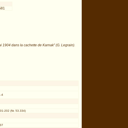
581
i 1904 dans la cachette de Karnak” (G. Legrain).
1-4
01-202 (Nr. 53.334)
 37