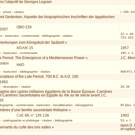
s l’objectif de Georges Legrain
4
e
-
photo
-
citation
I, 296; 319
und Gedenken. Aspekte der biographischen Inschriften der ägyptischen
OBO 226
 2007
22, n. 48;
on
-
traduction
-
commentaire
-
bibliographie
-
citation
753; 302; 
merkungen zum Königskult der Spätzeit »
MDAIK
15
1957
s
-
traduction
-
commentaire
196, n. 2
te Period. The Emergence of a Mediterranean Power »
J.C. Mor
Boston
HdO
e
-
traduction
-
bibliographie
-
citation
968-971; 
culpture of the Late Period. 700 B.C. to A.D. 100
 1960
e
-
description
-
citation
26; 39
phie des cadres militaires égyptiens de la Basse Époque. Carrières
 et Carrières Sacerdotales en Egypte du XIe au IIe siècle avant J.C.
85
liographie
-
commentaire
-
traduction
-
translittération
-
hiéroglyphes
85 (Doc. 1
mbres d’une famille sacerdotale thébaine »
CdE
68, n° 135-136
1993
e
-
paléographie et philologie
-
citation
-
bibliographie
53, n. f
dans D. 
ervants du culte des rois saïtes »
et ruptu
1