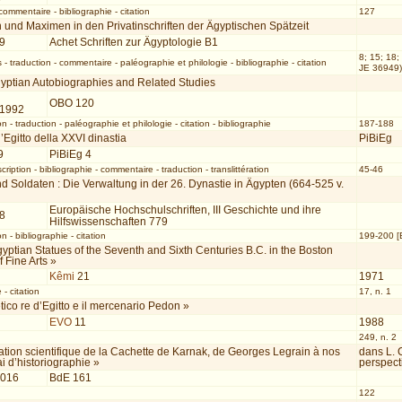
commentaire
-
bibliographie
-
citation
127
und Maximen in den Privatinschriften der Ägyptischen Spätzeit
99
Achet Schriften zur Ägyptologie B1
8; 15; 18;
s
-
traduction
-
commentaire
-
paléographie et philologie
-
bibliographie
-
citation
JE 36949) 
gyptian Autobiographies and Related Studies
OBO 120
 1992
on
-
traduction
-
paléographie et philologie
-
citation
-
bibliographie
187-188
l’Egitto della XXVI dinastia
PiBiEg
9
PiBiEg 4
cription
-
bibliographie
-
commentaire
-
traduction
-
translittération
45-46
 Soldaten : Die Verwaltung in der 26. Dynastie in Ägypten (664-525 v.
Europäische Hochschulschriften, III Geschichte und ihre
98
Hilfswissenschaften 779
on
-
bibliographie
-
citation
199-200 [
yptian Statues of the Seventh and Sixth Centuries B.C. in the Boston
 Fine Arts »
Kêmi
21
1971
e
-
citation
17, n. 1
co re d’Egitto e il mercenario Pedon »
EVO
11
1988
249, n. 2
tation scientifique de la Cachette de Karnak, de Georges Legrain à nos
dans L. 
ai d’historiographie »
perspect
2016
BdE 161
122