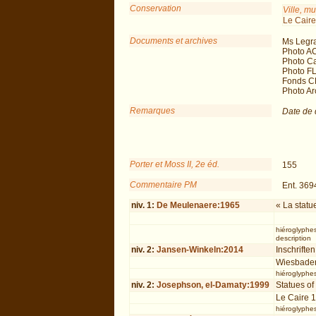
Conservation
Ville, m
Le Caire
Documents et archives
Ms Legra
Photo A
Photo Ca
Photo F
Fonds C
Photo Arc
Remarques
Date de 
Porter et Moss II, 2e éd.
155
Commentaire PM
Ent. 369
niv.
1
:
De Meulenaere:1965
« La statu
hiéroglyphe
description
niv.
2
:
Jansen-Winkeln:2014
Inschriften
Wiesbade
hiéroglyphe
niv.
2
:
Josephson, el-Damaty:1999
Statues o
Le Caire 
hiéroglyphe