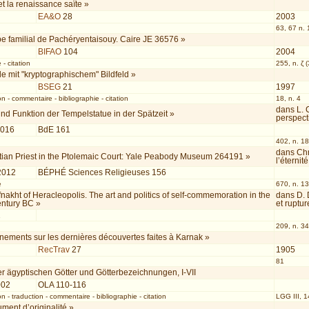
t la renaissance saïte »
EA&O
28
2003
63, 67 n. 
e familial de Pachéryentaisouy. Caire JE 36576 »
BIFAO
104
2004
e
-
citation
255, n. ζ 
le mit "kryptographischem" Bildfeld »
BSEG
21
1997
on
-
commentaire
-
bibliographie
-
citation
18, n. 4
dans L. 
und Funktion der Tempelstatue in der Spätzeit »
perspect
2016
BdE 161
402, n. 18
dans Chr
tian Priest in the Ptolemaic Court: Yale Peabody Museum 264191 »
l’éterni
2012
BÉPHÉ Sciences Religieuses 156
e
670, n. 1
nakht of Heracleopolis. The art and politics of self-commemoration in the
dans D. 
entury BC »
et ruptu
1
209, n. 34
ements sur les dernières découvertes faites à Karnak »
RecTrav
27
1905
81
r ägyptischen Götter und Götterbezeichnungen, I-VII
002
OLA 110-116
on
-
traduction
-
commentaire
-
bibliographie
-
citation
LGG III, 1
ent d’originalité »