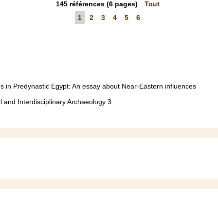
145
références
(6 pages)
Tout
1
2
3
4
5
6
es in Predynastic Egypt: An essay about Near-Eastern influences
al and Interdisciplinary Archaeology 3