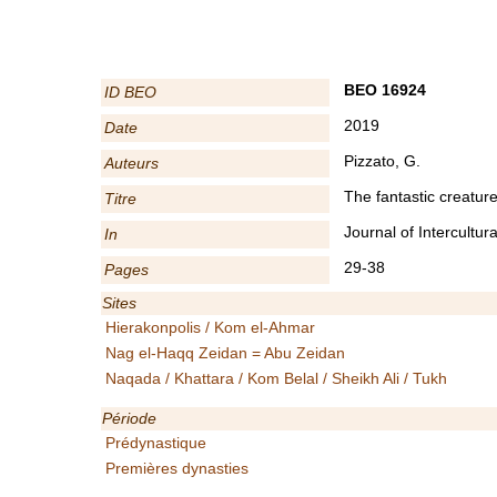
BEO 16924
ID BEO
2019
Date
Pizzato, G.
Auteurs
The fantastic creatur
Titre
Journal of Intercultur
In
29-38
Pages
Sites
Hierakonpolis / Kom el-Ahmar
Nag el-Haqq Zeidan = Abu Zeidan
Naqada / Khattara / Kom Belal / Sheikh Ali / Tukh
Période
Prédynastique
Premières dynasties