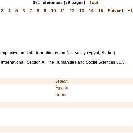
961
références
(39 pages)
Tout
3
4
5
6
7
8
9
10
11
12
13
14
15
Suivant
+1
rspective on state formation in the Nile Valley (Egypt, Sudan)
s International. Section A. The Humanities and Social Sciences 65,9
Région
Égypte
Nubie