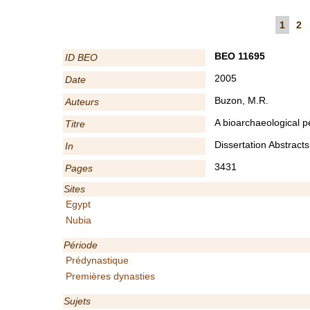
1
2
BEO 11695
ID BEO
2005
Date
Buzon, M.R.
Auteurs
A bioarchaeological pe
Titre
Dissertation Abstract
In
3431
Pages
Sites
Egypt
Nubia
Période
Prédynastique
Premières dynasties
Sujets