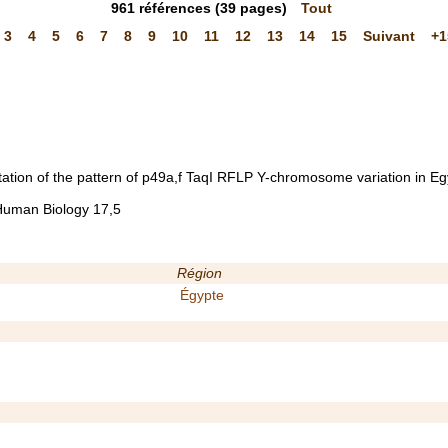
961
références
(39 pages)
Tout
3
4
5
6
7
8
9
10
11
12
13
14
15
Suivant
+1
etation of the pattern of p49a,f TaqI RFLP Y-chromosome variation in Egy
Human Biology 17,5
Région
Égypte