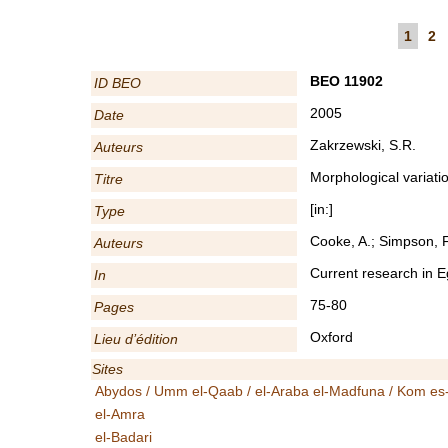
1
2
BEO 11902
ID BEO
2005
Date
Zakrzewski, S.R.
Auteurs
Morphological variati
Titre
[in:]
Type
Cooke, A.; Simpson, F
Auteurs
Current research in Eg
In
75-80
Pages
Oxford
Lieu d’édition
Sites
Abydos / Umm el-Qaab / el-Araba el-Madfuna / Kom es
el-Amra
el-Badari