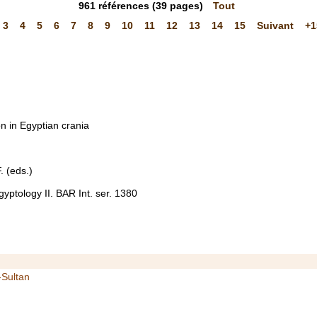
961
références
(39 pages)
Tout
3
4
5
6
7
8
9
10
11
12
13
14
15
Suivant
+1
on in Egyptian crania
. (eds.)
yptology II. BAR Int. ser. 1380
-Sultan