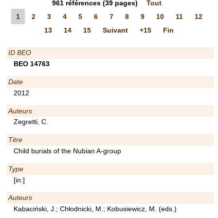
961
références
(39 pages)
Tout
1
2
3
4
5
6
7
8
9
10
11
12
13
14
15
Suivant
+15
Fin
ID BEO
BEO 14763
Date
2012
Auteurs
Zegretti, C.
Titre
Child burials of the Nubian A-group
Type
[in:]
Auteurs
Kabaciński, J.; Chłodnicki, M.; Kobusiewicz, M. (eds.)