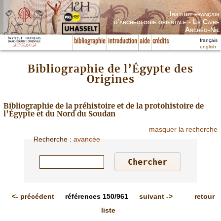
Institut français
d’archéologie orientale - Le Caire
Archéo-Nil
français
bibliographie
introduction
aide
crédits
english
Bibliographie de l’Égypte des
Origines
Bibliographie de la préhistoire et de la protohistoire de
l’Égypte et du Nord du Soudan
masquer la recherche
Recherche
:
avancée
<-
précédent
références
150/961
suivant
->
retour
liste