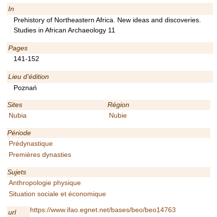
In
Prehistory of Northeastern Africa. New ideas and discoveries.
Studies in African Archaeology 11
Pages
141-152
Lieu d’édition
Poznań
Sites
Région
Nubia
Nubie
Période
Prédynastique
Premières dynasties
Sujets
Anthropologie physique
Situation sociale et économique
https://www.ifao.egnet.net/bases/beo/beo14763
url