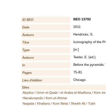
BEO 13792
ID BEO
2011
Date
Hendrickx, S.
Auteurs
Iconography of the Pr
Titre
[in:]
Type
Teeter, E. (ed.)
Auteurs
Before the pyramids. T
In
75-81
Pages
Chicago
Lieu d’édition
Sites
Abydos / Umm el-Qaab / el-Araba el-Madfuna / Kom es
Hierakonpolis / Kom el-Ahmar
Naqada / Khattara / Kom Belal / Sheikh Ali / Tukh