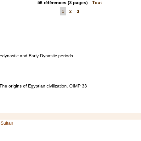
56
références
(3 pages)
Tout
1
2
3
edynastic and Early Dynastic periods
he origins of Egyptian civilization. OIMP 33
-Sultan