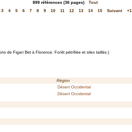
899
références
(36 pages)
Tout
3
4
5
6
7
8
9
10
11
12
13
14
15
Suivant
+1
ions de Figari Bet à Florence. Forêt pétrifiée et silex taillés.)
Région
Désert Occidental
Désert Occidental