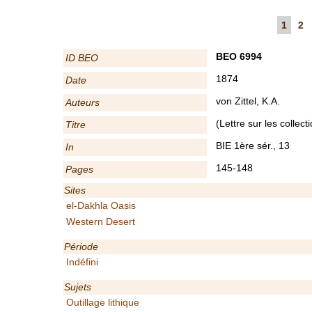
1
2
BEO 6994
ID BEO
1874
Date
von Zittel, K.A.
Auteurs
(Lettre sur les collect
Titre
BIE 1ère sér., 13
In
145-148
Pages
Sites
el-Dakhla Oasis
Western Desert
Période
Indéfini
Sujets
Outillage lithique