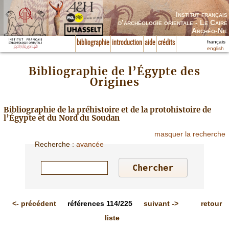
Institut français
d’archéologie orientale - Le Caire
Archéo-Nil
français
bibliographie
introduction
aide
crédits
english
Bibliographie de l’Égypte des
Origines
Bibliographie de la préhistoire et de la protohistoire de
l’Égypte et du Nord du Soudan
masquer la recherche
Recherche
:
avancée
<-
précédent
références
114/225
suivant
->
retour
liste