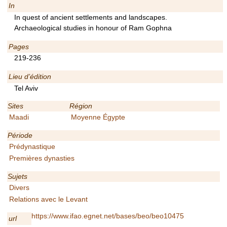
In
In quest of ancient settlements and landscapes.
Archaeological studies in honour of Ram Gophna
Pages
219-236
Lieu d’édition
Tel Aviv
Sites
Région
Maadi
Moyenne Égypte
Période
Prédynastique
Premières dynasties
Sujets
Divers
Relations avec le Levant
https://www.ifao.egnet.net/bases/beo/beo10475
url