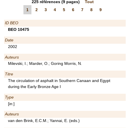
225
références
(9 pages)
Tout
1
2
3
4
5
6
7
8
9
ID BEO
BEO 10475
Date
2002
Auteurs
Milevski, I.; Marder, O.; Goring Morris, N.
Titre
The circulation of asphalt in Southern Canaan and Egypt
during the Early Bronze Age I
Type
[in:]
Auteurs
van den Brink, E.C.M.; Yannai, E. (eds.)