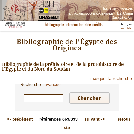
Institut français
d’archéologie orientale - Le Caire
Archéo-Nil
français
bibliographie
introduction
aide
crédits
english
Bibliographie de l’Égypte des
Origines
Bibliographie de la préhistoire et de la protohistoire de
l’Égypte et du Nord du Soudan
masquer la recherche
Recherche
:
avancée
<-
précédent
références
869/899
suivant
->
retour
liste