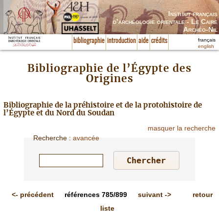
Institut français
d’archéologie orientale - Le Caire
Archéo-Nil
français
bibliographie
introduction
aide
crédits
english
Bibliographie de l’Égypte des
Origines
Bibliographie de la préhistoire et de la protohistoire de
l’Égypte et du Nord du Soudan
masquer la recherche
Recherche
:
avancée
<-
précédent
références
785/899
suivant
->
retour
liste