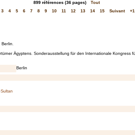
899
références
(36 pages)
Tout
3
4
5
6
7
8
9
10
11
12
13
14
15
Suivant
+1
Berlin.
ertümer Ägyptens. Sonderausstellung für den Internationale Kongress f
Berlin
-Sultan