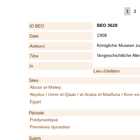
1
2
BEO 3628
ID BEO
1908
Date
Königliche Museen zu 
Auteurs
Vorgeschichtliche Alt
Titre
In
Lieu d’édition
Sites
Abusir el-Meleq
Abydos / Umm el-Qaab / el-Araba el-Madfuna / Kom es
Egypt
Période
Prédynastique
Premières dynasties
Sujets