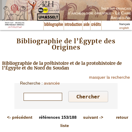
Institut français
d’archéologie orientale - Le Caire
Archéo-Nil
français
bibliographie
introduction
aide
crédits
english
Bibliographie de l’Égypte des
Origines
Bibliographie de la préhistoire et de la protohistoire de
l’Égypte et du Nord du Soudan
masquer la recherche
Recherche
:
avancée
<-
précédent
références
153/188
suivant
->
retour
liste