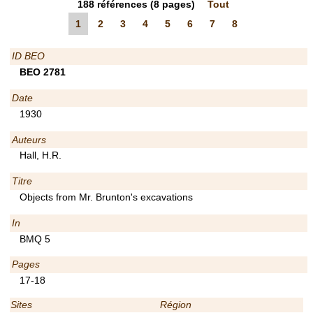
188
références
(8 pages)
Tout
1
2
3
4
5
6
7
8
ID BEO
BEO 2781
Date
1930
Auteurs
Hall, H.R.
Titre
Objects from Mr. Brunton's excavations
In
BMQ 5
Pages
17-18
Sites
Région