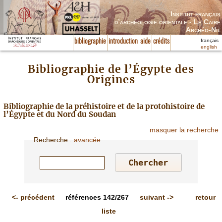
Institut français
d’archéologie orientale - Le Caire
Archéo-Nil
français
bibliographie
introduction
aide
crédits
english
Bibliographie de l’Égypte des
Origines
Bibliographie de la préhistoire et de la protohistoire de
l’Égypte et du Nord du Soudan
masquer la recherche
Recherche
:
avancée
<-
précédent
références
142/267
suivant
->
retour
liste