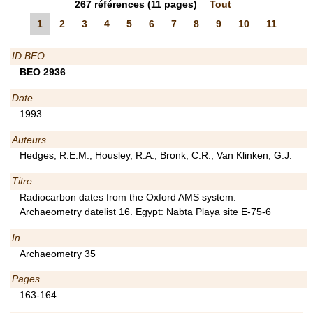
267
références
(11 pages)
Tout
1
2
3
4
5
6
7
8
9
10
11
ID BEO
BEO 2936
Date
1993
Auteurs
Hedges, R.E.M.; Housley, R.A.; Bronk, C.R.; Van Klinken, G.J.
Titre
Radiocarbon dates from the Oxford AMS system:
Archaeometry datelist 16. Egypt: Nabta Playa site E-75-6
In
Archaeometry 35
Pages
163-164