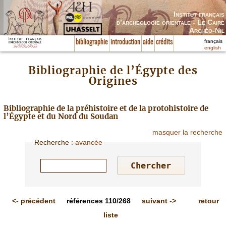
Institut français
d’archéologie orientale - Le Caire
Archéo-Nil
français
bibliographie
introduction
aide
crédits
english
Bibliographie de l’Égypte des
Origines
Bibliographie de la préhistoire et de la protohistoire de
l’Égypte et du Nord du Soudan
masquer la recherche
Recherche
:
avancée
<-
précédent
références
110/268
suivant
->
retour
liste