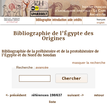
Institut français
d’archéologie orientale - Le Caire
Archéo-Nil
français
bibliographie
introduction
aide
crédits
english
Bibliographie de l’Égypte des
Origines
Bibliographie de la préhistoire et de la protohistoire de
l’Égypte et du Nord du Soudan
masquer la recherche
Recherche
:
avancée
<-
précédent
références
198/637
suivant
->
retour
liste