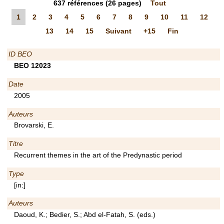
637
références
(26 pages)
Tout
1
2
3
4
5
6
7
8
9
10
11
12
13
14
15
Suivant
+15
Fin
ID BEO
BEO 12023
Date
2005
Auteurs
Brovarski, E.
Titre
Recurrent themes in the art of the Predynastic period
Type
[in:]
Auteurs
Daoud, K.; Bedier, S.; Abd el-Fatah, S. (eds.)