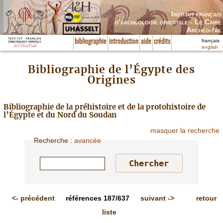
Institut français
d’archéologie orientale - Le Caire
Archéo-Nil
français
bibliographie
introduction
aide
crédits
english
Bibliographie de l’Égypte des
Origines
Bibliographie de la préhistoire et de la protohistoire de
l’Égypte et du Nord du Soudan
masquer la recherche
Recherche
:
avancée
<-
précédent
références
187/637
suivant
->
retour
liste