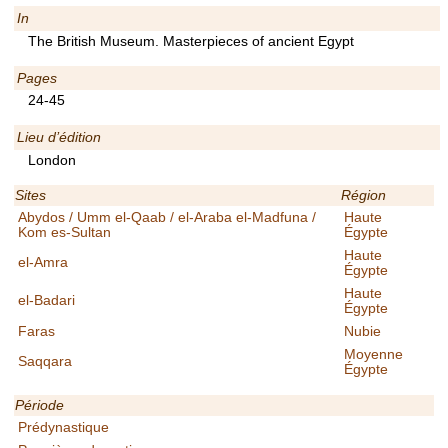
In
The British Museum. Masterpieces of ancient Egypt
Pages
24-45
Lieu d’édition
London
Sites
Région
Abydos / Umm el-Qaab / el-Araba el-Madfuna /
Haute
Kom es-Sultan
Égypte
Haute
el-Amra
Égypte
Haute
el-Badari
Égypte
Faras
Nubie
Moyenne
Saqqara
Égypte
Période
Prédynastique