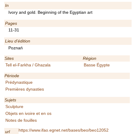
In
Ivory and gold. Beginning of the Egyptian art
Pages
11-31
Lieu d’édition
Poznań
Sites
Région
Tell el-Farkha / Ghazala
Basse Égypte
Période
Prédynastique
Premières dynasties
Sujets
Sculpture
Objets en ivoire et en os
Notes de fouilles
https://www.ifao.egnet.net/bases/beo/beo12052
url