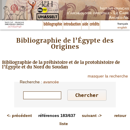
Institut français
d’archéologie orientale - Le Caire
Archéo-Nil
français
bibliographie
introduction
aide
crédits
english
Bibliographie de l’Égypte des
Origines
Bibliographie de la préhistoire et de la protohistoire de
l’Égypte et du Nord du Soudan
masquer la recherche
Recherche
:
avancée
<-
précédent
références
183/637
suivant
->
retour
liste